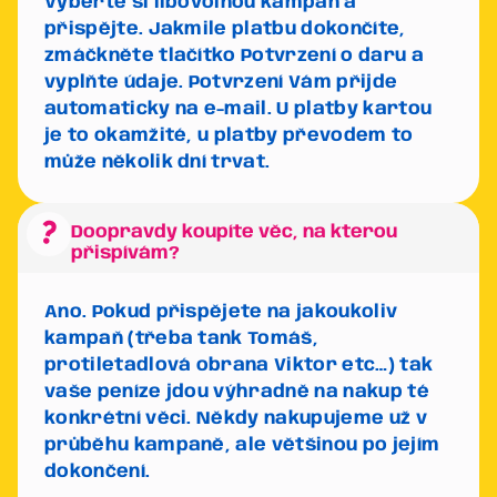
Vyberte si libovolnou kampaň a
přispějte. Jakmile platbu dokončíte,
zmáčkněte tlačítko
Potvrzení o daru
a
vyplňte údaje. Potvrzení Vám přijde
automaticky na e-mail. U platby kartou
je to okamžité, u platby převodem to
může několik dní trvat.
question_mark
Doopravdy koupíte věc, na kterou
přispívám?
Ano. Pokud přispějete na jakoukoliv
kampaň (třeba tank Tomáš,
protiletadlová obrana Viktor etc…) tak
vaše peníze jdou výhradně na nakup té
konkrétní věci. Někdy nakupujeme už v
průběhu kampaně, ale většinou po jejím
dokončení.