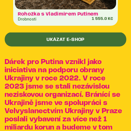
Rohožka s Vladimirem Putinem
Drobnosti
1 555.0 Kč
UKÁZAT E-SHOP
Dárek pro Putina vznikl jako
iniciativa na podporu obrany
Ukrajiny v roce 2022. V roce
2023 jsme se stali nezávislou
neziskovou organizací. Bránící se
Ukrajině jsme ve spolupráci s
Velvyslanectvím Ukrajiny v Praze
poslali vybavení za více než 1
miliardu korun a budeme v tom