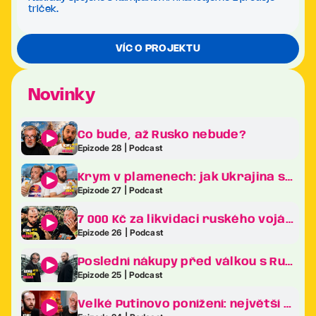
triček.
VÍC O PROJEKTU
Novinky
Co bude, až Rusko nebude?
Epizode 28 | Podcast
Krym v plamenech: jak Ukrajina sráží Putinův klenot na kolena
Epizode 27 | Podcast
7 000 Kč za likvidaci ruského vojáka. Revoluce v ukrajinské armádě je tady!
Epizode 26 | Podcast
Poslední nákupy před válkou s Ruskem. Co frčelo nejvíc na největším veletrhu zbraní v Evropě?
Epizode 25 | Podcast
Velké Putinovo ponížení: největší bizarnosti ekonomického fóra v Petrohradě