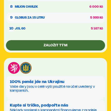
8
MILION CHVILEK
6 000 Kč
9
GLOBUS ZA 15 LITRŮ
5 999 Kč
10
JOL 60
5 167 Kč
ZALOŽIT TÝM
100% peněz jde na Ukrajinu
Vaše dary jsou v celé výši použité na účel uvedený v
kampaních.
Kupte si tričko, podpořte nás
Náklady spojené s kampaněmi financujeme z prodeje