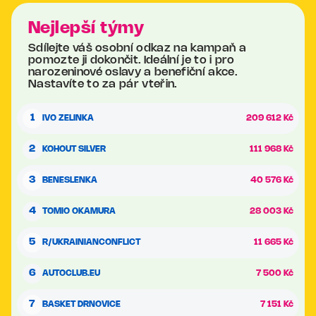
Nejlepší týmy
Sdílejte váš osobní odkaz na kampaň a
pomozte ji dokončit. Ideální je to i pro
narozeninové oslavy a benefiční akce.
Nastavíte to za pár vteřin.
1
IVO ZELINKA
209 612 Kč
2
KOHOUT SILVER
111 968 Kč
3
BENESLENKA
40 576 Kč
4
TOMIO OKAMURA
28 003 Kč
5
R/UKRAINIANCONFLICT
11 665 Kč
6
AUTOCLUB.EU
7 500 Kč
7
BASKET DRNOVICE
7 151 Kč