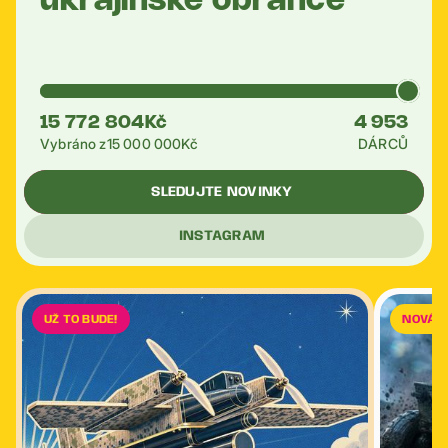
ukrajinské obránce
15 772 804
Kč
4 953
Vybráno z
15 000 000
Kč
DÁRCŮ
SLEDUJTE NOVINKY
INSTAGRAM
UŽ TO BUDE!
NOVÁ 