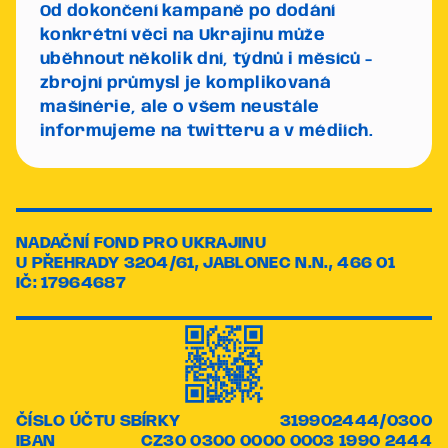
Od dokončení kampaně po dodání
konkrétní věci na Ukrajinu může
uběhnout několik dní, týdnů i měsíců -
zbrojní průmysl je komplikovaná
mašínérie, ale o všem neustále
informujeme na twitteru a v médiích.
NADAČNÍ FOND PRO UKRAJINU
U PŘEHRADY 3204/61, JABLONEC N.N., 466 01
IČ: 17964687
ČÍSLO ÚČTU SBÍRKY
319902444/0300
IBAN
CZ30 0300 0000 0003 1990 2444