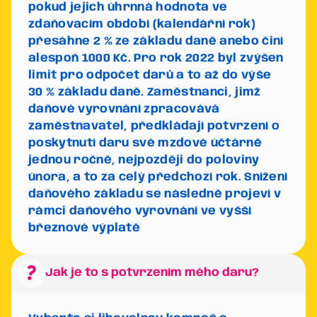
pokud jejich úhrnná hodnota ve
zdaňovacím období (kalendářní rok)
přesáhne 2 % ze základu daně anebo činí
alespoň 1000 Kč.
Pro rok 2022 byl zvýšen
limit pro odpočet darů a to až do výše
30 % základu daně.
Zaměstnanci, jimž
daňové vyrovnání zpracovává
zaměstnavatel, předkládají potvrzení o
poskytnutí daru své mzdové účtárně
jednou ročně, nejpozději do poloviny
února, a to za celý předchozí rok. Snížení
daňového základu se následně projeví v
rámci daňového vyrovnání ve vyšší
březnové výplatě
question_mark
Jak je to s potvrzením mého daru?