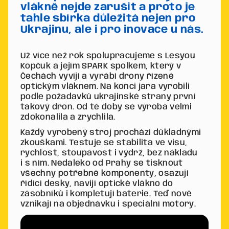
vlákně nejde zarušit a proto je
tahle sbírka důležitá nejen pro
Ukrajinu, ale i pro inovace u nás.
Už více než rok spolupracujeme s Lesyou
Kopčuk a jejím SPARK spolkem, který v
Čechách vyvíjí a vyrábí drony řízené
optickým vláknem. Na konci jara vyrobili
podle požadavků ukrajinské strany první
takový dron. Od té doby se výroba velmi
zdokonalila a zrychlila.
Každý vyrobený stroj prochází důkladnými
zkouškami. Testuje se stabilita ve visu,
rychlost, stoupavost i výdrž, bez nákladu
i s ním. Nedaleko od Prahy se tisknout
všechny potřebné komponenty, osazují
řídící desky, navijí optické vlákno do
zásobníků i kompletují baterie. Teď nově
vznikají na objednávku i speciální motory.