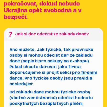
pokračovat, dokud nebude
Ukrajina opět svobodná a v
bezpečí.
question_mark
Jak si dar odečíst ze základu daně?
Ano můžete. Jak fyzické, tak právnické
osoby si mohou odečíst dar ze základu
daně (neplatí pro nákupy na e-shopu).
Pokud chcete darovat jako firma,
doporučujeme si projít sekci
pro firemní
dárce
. Pro fyzické osoby jsou pravidlá
následující:
Od základu daně mohou fyzické osoby
(včetně zaměstnanců) odečíst hodnotu
poskytnutých bezúplatných plnění,