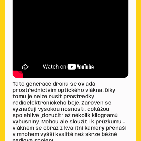
Tato generace dronů se ovládá
prostřednictvím optického vlákna. Díky
tomu je nelze rušit prostředky
radioelektronického boje. Zároveň se
vyznačují vysokou nosností, dokážou
spolehlivě „doručit“ až několik kilogramů
výbušniny. Mohou ale sloužit i k průzkumu –
vláknem se obraz z kvalitní kamery přenáší
v mnohem vyšší kvalitě než skrze běžné
rádiové spojení.