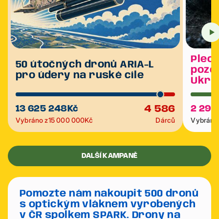
Plech
50 útočných dronů ARIA-L
poze
pro údery na ruské cíle
Ukra
4 586
13 625 248
Kč
2 292
Vybráno z
15 000 000
Kč
Dárců
Vybráno 
DALŠÍ KAMPANĚ
Pomozte nám nakoupit 500 dronů
s optickým vláknem vyrobených
v ČR spolkem SPARK. Drony na