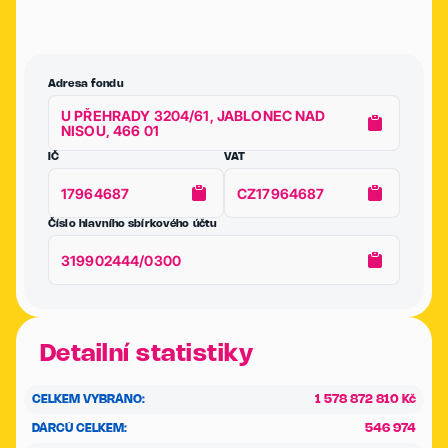
Adresa fondu
U PŘEHRADY 3204/61, JABLONEC NAD
NISOU, 466 01
IČ
VAT
17964687
CZ17964687
Číslo hlavního sbírkového účtu
319902444/0300
Detailní statistiky
CELKEM VYBRÁNO:
1 578 872 810 Kč
DÁRCŮ CELKEM:
546 974