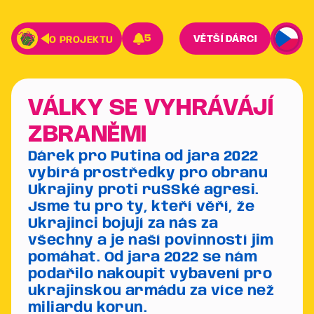
5
VĚTŠÍ DÁRCI
O PROJEKTU
VÁLKY SE VYHRÁVÁJÍ
ZBRANĚMI
Dárek pro Putina od jara 2022
vybírá prostředky pro obranu
Ukrajiny proti ruSSké agresi.
Jsme tu pro ty, kteří věří, že
Ukrajinci bojují za nás za
všechny a je naší povinností jim
pomáhat. Od jara 2022 se nám
podařilo nakoupit vybavení pro
ukrajinskou armádu za více než
miliardu korun.