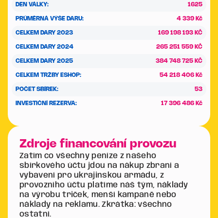
DEN VÁLKY:
1625
PRŮMĚRNÁ VÝŠE DARU:
4 339 Kč
CELKEM DARY 2023
169 198 193 KČ
CELKEM DARY 2024
265 251 559 KČ
CELKEM DARY 2025
384 748 725 KČ
CELKEM TRŽBY ESHOP:
54 218 406 Kč
POČET SBÍREK:
53
INVESTIČNÍ REZERVA:
17 396 486 Kč
Zdroje financování provozu
Zatím co všechny peníze z našeho
sbírkového účtu jdou na nákup zbraní a
vybavení pro ukrajinskou armádu, z
provozního účtu platíme náš tým, náklady
na výrobu triček, menší kampaně nebo
náklady na reklamu. Zkrátka: všechno
ostatní.