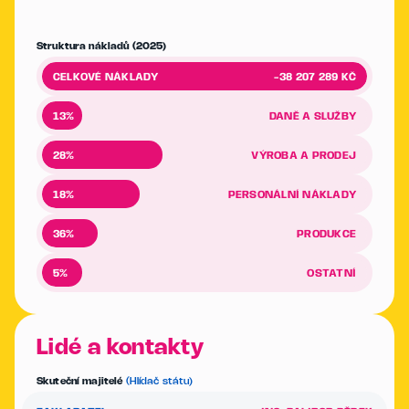
Struktura nákladů (2025)
CELKOVÉ NÁKLADY
-38 207 289 KČ
13%
DANĚ A SLUŽBY
28%
VÝROBA A PRODEJ
18%
PERSONÁLNÍ NÁKLADY
36%
PRODUKCE
5%
OSTATNÍ
Lidé a kontakty
Skuteční majitelé
(Hlídač státu)