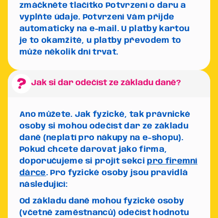
zmáčkněte tlačítko
Potvrzení o daru
a
vyplňte údaje. Potvrzení Vám přijde
automaticky na e-mail. U platby kartou
je to okamžité, u platby převodem to
může několik dní trvat.
Jak si dar odečíst ze základu daně?
Ano můžete. Jak fyzické, tak právnické
osoby si mohou odečíst dar ze základu
daně (neplatí pro nákupy na e-shopu).
Pokud chcete darovat jako firma,
doporučujeme si projít sekci
pro firemní
dárce
. Pro fyzické osoby jsou pravidlá
následující:
Od základu daně mohou fyzické osoby
(včetně zaměstnanců) odečíst hodnotu