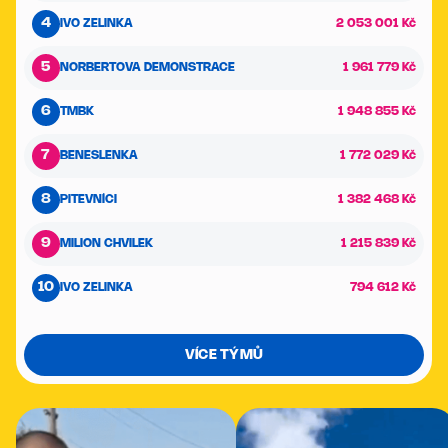
4
IVO ZELINKA
2 053 001 Kč
5
NORBERTOVA DEMONSTRACE
1 961 779 Kč
6
TMBK
1 948 855 Kč
7
BENESLENKA
1 772 029 Kč
8
PITEVNÍCI
1 382 468 Kč
9
MILION CHVILEK
1 215 839 Kč
10
IVO ZELINKA
794 612 Kč
VÍCE TÝMŮ