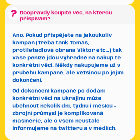
Doopravdy koupíte věc, na kterou
přispívám?
Ano. Pokud přispějete na jakoukoliv
kampaň (třeba tank Tomáš,
protiletadlová obrana Viktor etc…) tak
vaše peníze jdou výhradně na nakup té
konkrétní věci. Někdy nakupujeme už v
průběhu kampaně, ale většinou po jejím
dokončení.
Od dokončení kampaně po dodání
konkrétní věci na Ukrajinu může
uběhnout několik dní, týdnů i měsíců -
zbrojní průmysl je komplikovaná
mašínérie, ale o všem neustále
informujeme na twitteru a v médiích.