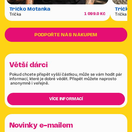
Tričko Motanka
Tričko
Trička
Trička
1 099.0 Kč
PODPOŘTE NÁS NÁKUPEM
Větší dárci
Pokud chcete přispět vyšší částkou, může se vám hodit pár
informací, které je dobré vědět. Přispět můžete naprosto
anonymně i veřejně.
VÍCE INFORMACÍ
Novinky e-mailem