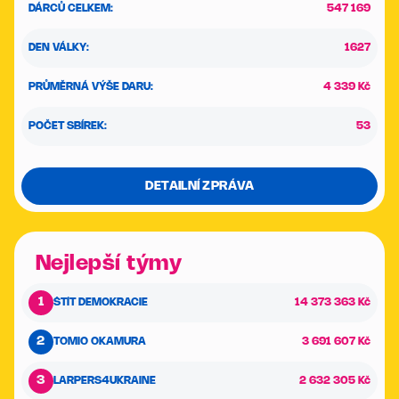
DÁRCŮ CELKEM:
547 169
DEN VÁLKY:
1627
PRŮMĚRNÁ VÝŠE DARU:
4 339 Kč
POČET SBÍREK:
53
DETAILNÍ ZPRÁVA
Nejlepší týmy
1
ŠTÍT DEMOKRACIE
14 373 363 Kč
2
TOMIO OKAMURA
3 691 607 Kč
3
LARPERS4UKRAINE
2 632 305 Kč