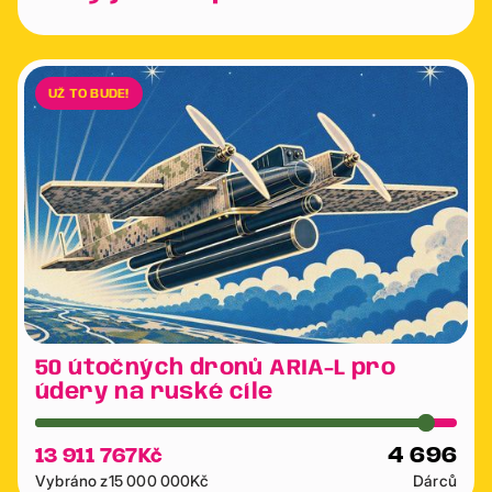
UŽ TO BUDE!
50 útočných dronů ARIA-L pro
údery na ruské cíle
4 696
13 911 767
Kč
Vybráno z
15 000 000
Kč
Dárců