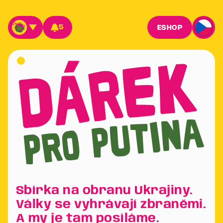
5
ESHOP
Sbírka na obranu Ukrajiny.
Války se vyhrávají zbraněmi.
A my je tam posíláme.