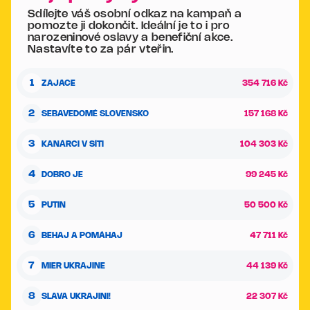
Sdílejte váš osobní odkaz na kampaň a
pomozte ji dokončit. Ideální je to i pro
narozeninové oslavy a benefiční akce.
Nastavíte to za pár vteřin.
1
ZAJACE
354 716 Kč
2
SEBAVEDOMÉ SLOVENSKO
157 168 Kč
3
KANÁRCI V SÍTI
104 303 Kč
4
DOBRO JE
99 245 Kč
5
PUTIN
50 500 Kč
6
BEHAJ A POMÁHAJ
47 711 Kč
7
MIER UKRAJINE
44 139 Kč
8
SLAVA UKRAJINI!
22 307 Kč