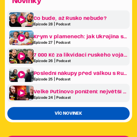
Novinky
Co bude, až Rusko nebude?
Epizode 28 | Podcast
Krym v plamenech: jak Ukrajina sráží Putinův klenot na kolena
Epizode 27 | Podcast
7 000 Kč za likvidaci ruského vojáka. Revoluce v ukrajinské armádě je tady!
Epizode 26 | Podcast
Poslední nákupy před válkou s Ruskem. Co frčelo nejvíc na největším veletrhu zbraní v Evropě?
Epizode 25 | Podcast
Velké Putinovo ponížení: největší bizarnosti ekonomického fóra v Petrohradě
Epizode 24 | Podcast
VÍC NOVINEK