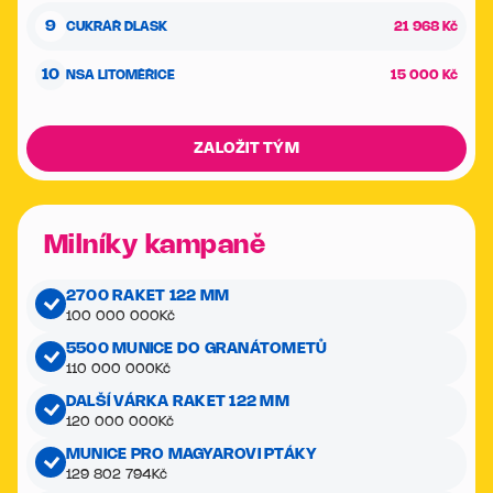
9
CUKRÁŘ DLASK
21 968 Kč
10
NSA LITOMĚŘICE
15 000 Kč
ZALOŽIT TÝM
Milníky kampaně
2700 RAKET 122 MM
100 000 000
Kč
5500 MUNICE DO GRANÁTOMETŮ
110 000 000
Kč
DALŠÍ VÁRKA RAKET 122 MM
120 000 000
Kč
MUNICE PRO MAGYAROVI PTÁKY
129 802 794
Kč