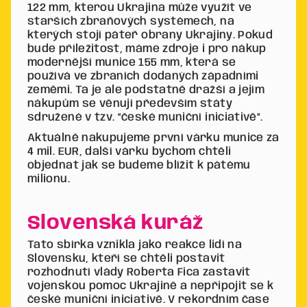
122 mm, kterou Ukrajina může využít ve
starších zbraňových systémech, na
kterých stojí páteř obrany Ukrajiny. Pokud
bude příležitost, máme zdroje i pro nákup
modernější munice 155 mm, která se
používá ve zbraních dodaných západními
zeměmi. Ta je ale podstatně dražší a jejím
nákupům se věnují především státy
sdružené v tzv. “české muniční iniciativě”.
Aktuálně nakupujeme první várku munice za
4 mil. EUR, další várku bychom chtěli
objednat jak se budeme blížit k pátému
milionu.
Slovenská kuráž
Tato sbírka vznikla jako reakce lidí na
Slovensku, kteří se chtěli postavit
rozhodnutí vlády Roberta Fica zastavit
vojenskou pomoc Ukrajině a nepřipojit se k
české muniční iniciativě. V rekordním čase