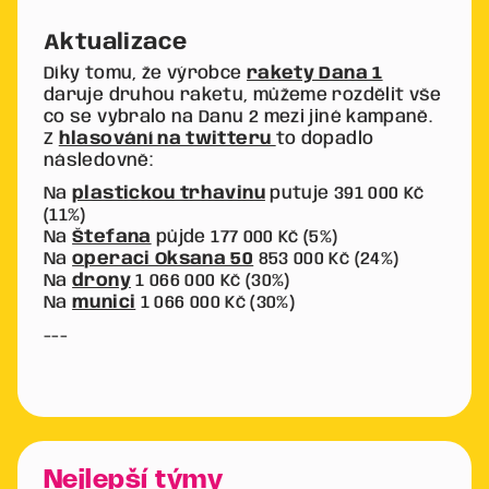
Aktualizace
Díky tomu, že výrobce
rakety Dana 1
daruje druhou raketu, můžeme rozdělit vše
co se vybralo na Danu 2 mezi jiné kampaně.
Z
hlasování na twitteru
to dopadlo
následovně:
Na
plastickou trhavinu
putuje 391 000 Kč
(11%)
Na
Štefana
půjde 177 000 Kč (5%)
Na
operaci Oksana 50
853 000 Kč (24%)
Na
drony
1 066 000 Kč (30%)
Na
munici
1 066 000 Kč (30%)
---
Nejlepší týmy