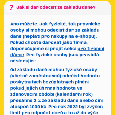
question_mark
Jak si dar odečíst ze základu daně?
Ano můžete. Jak fyzické, tak právnické
osoby si mohou odečíst dar ze základu
daně (neplatí pro nákupy na e-shopu).
Pokud chcete darovat jako firma,
doporučujeme si projít sekci
pro firemní
dárce
. Pro fyzické osoby jsou pravidlá
následující:
Od základu daně mohou fyzické osoby
(včetně zaměstnanců) odečíst hodnotu
poskytnutých bezúplatných plnění,
pokud jejich úhrnná hodnota ve
zdaňovacím období (kalendářní rok)
přesáhne 2 % ze základu daně anebo činí
alespoň 1000 Kč.
Pro rok 2022 byl zvýšen
limit pro odpočet darů a to až do výše