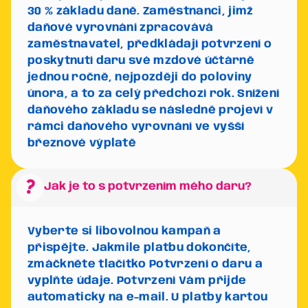
30 % základu daně.
Zaměstnanci, jimž
daňové vyrovnání zpracovává
zaměstnavatel, předkládají potvrzení o
poskytnutí daru své mzdové účtárně
jednou ročně, nejpozději do poloviny
února, a to za celý předchozí rok. Snížení
daňového základu se následně projeví v
rámci daňového vyrovnání ve vyšší
březnové výplatě
question_mark
Jak je to s potvrzením mého daru?
Vyberte si libovolnou kampaň a
přispějte. Jakmile platbu dokončíte,
zmáčkněte tlačítko
Potvrzení o daru
a
vyplňte údaje. Potvrzení Vám přijde
automaticky na e-mail. U platby kartou