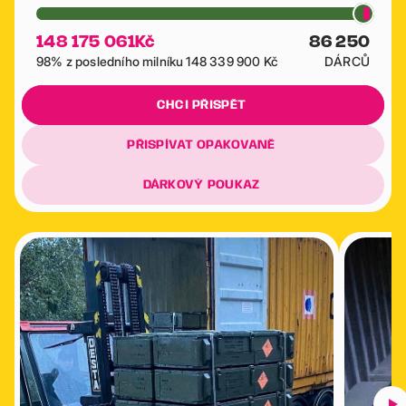
148 175 061
Kč
86 250
98% z posledního milníku 148 339 900 Kč
DÁRCŮ
CHCI PŘISPĚT
PŘISPÍVAT OPAKOVANĚ
DÁRKOVÝ POUKAZ