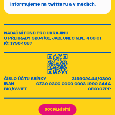
informujeme na twitteru a v médiích.
NADAČNÍ FOND PRO UKRAJINU
U PŘEHRADY 3204/61, JABLONEC N.N., 466 01
IČ: 17964687
ČÍSLO ÚČTU SBÍRKY
319902444/0300
IBAN
CZ30 0300 0000 0003 1990 2444
BIC/SWIFT
CEKOCZPP
SOCIÁLNÍ SÍTĚ