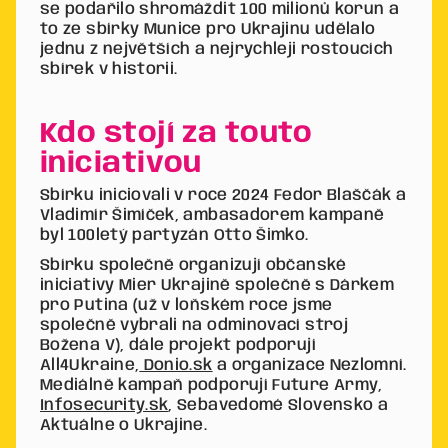
se podařilo shromáždit 100 milionů korun a
to ze sbírky Munice pro Ukrajinu udělalo
jednu z největších a nejrychleji rostoucích
sbírek v historii.
Kdo stojí za touto
iniciativou
Sbírku iniciovali v roce 2024 Fedor Blaščák a
Vladimír Šimíček, ambasadorem kampaně
byl 100letý partyzán Otto Šimko.
Sbírku společně organizují občanské
iniciativy Mier Ukrajině společně s Dárkem
pro Putina (už v loňském roce jsme
společně vybrali na odminovací stroj
Božena V), dále projekt podporují
All4Ukraine,
Donio.sk
a organizace Nezlomní.
Mediálně kampaň podporují Future Army,
Infosecurity.sk
, Sebavedomé Slovensko a
Aktuálne o Ukrajine.