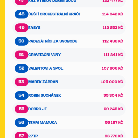
47
KVZ VYŠKOV DUBEN 2003
122 477 KČ
48
ČEŠTÍ ORCHESTRÁLNÍ HRÁČI
114 842 KČ
49
EASY8
112 853 KČ
50
PADESÁTNÍCI ZA SVOBODU
112 438 KČ
51
GRAVITAČNÍ VLNY
111 841 KČ
52
VALENTOVI A SPOL.
107 806 KČ
53
MAREK ZÁBRAN
105 000 KČ
54
ROBIN SUCHÁNEK
99 304 KČ
55
DOBRO JE
99 245 KČ
56
TEAM MAMUKA
95 187 KČ
57
27.TP
93 776 KČ