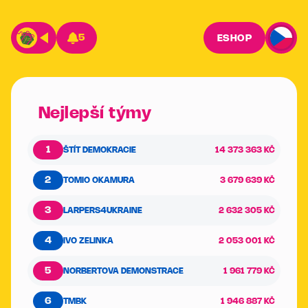
5
ESHOP
Nejlepší týmy
1
ŠTÍT DEMOKRACIE
14 373 363 KČ
2
TOMIO OKAMURA
3 679 639 KČ
3
LARPERS4UKRAINE
2 632 305 KČ
4
IVO ZELINKA
2 053 001 KČ
5
NORBERTOVA DEMONSTRACE
1 961 779 KČ
6
TMBK
1 946 887 KČ