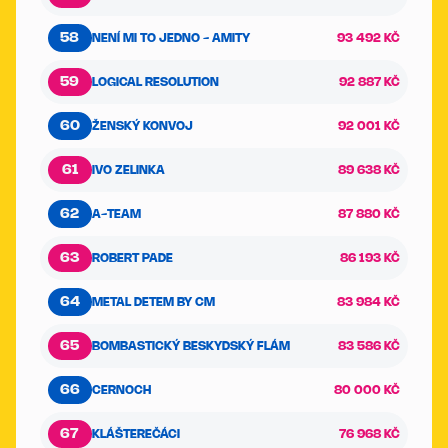
58
NENÍ MI TO JEDNO - AMITY
93 492 KČ
59
LOGICAL RESOLUTION
92 887 KČ
60
ŽENSKÝ KONVOJ
92 001 KČ
61
IVO ZELINKA
89 638 KČ
62
A-TEAM
87 880 KČ
63
ROBERT PADE
86 193 KČ
64
METAL DETEM BY CM
83 984 KČ
65
BOMBASTICKÝ BESKYDSKÝ FLÁM
83 586 KČ
66
CERNOCH
80 000 KČ
67
KLÁŠTEREČÁCI
76 968 KČ