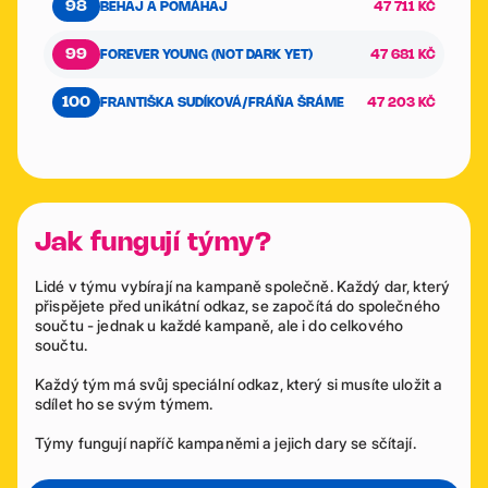
98
BEHAJ A POMÁHAJ
47 711 KČ
99
FOREVER YOUNG (NOT DARK YET)
47 681 KČ
100
FRANTIŠKA SUDÍKOVÁ/FRÁŇA ŠRÁME
47 203 KČ
Jak fungují týmy?
Lidé v týmu vybírají na kampaně společně. Každý dar, který
přispějete před unikátní odkaz, se započítá do společného
součtu - jednak u každé kampaně, ale i do celkového
součtu.
Každý tým má svůj speciální odkaz, který si musíte uložit a
sdílet ho se svým týmem.
Týmy fungují napříč kampaněmi a jejich dary se sčítají.