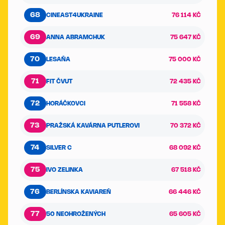
68
CINEAST4UKRAINE
76 114 KČ
69
ANNA ABRAMCHUK
75 647 KČ
70
LESAŇA
75 000 KČ
71
FIT ČVUT
72 435 KČ
72
HORÁČKOVCI
71 558 KČ
73
PRAŽSKÁ KAVÁRNA PUTLEROVI
70 372 KČ
74
SILVER C
68 092 KČ
75
IVO ZELINKA
67 518 KČ
76
BERLÍNSKA KAVIAREŇ
66 446 KČ
77
50 NEOHROŽENÝCH
65 605 KČ