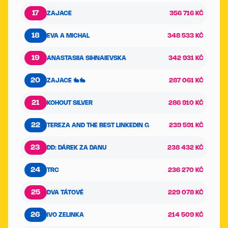
17
ZAJACE
356 716 KČ
18
EVA A MICHAL
348 533 KČ
19
ANASTASIIA SIHNAIEVSKA
342 931 KČ
20
ZAJACE 🐇🐇
287 061 KČ
21
KOHOUT SILVER
286 910 KČ
22
TEREZA AND THE BEST LINKEDIN G
239 591 KČ
23
DD: DÁREK ZA DANU
238 432 KČ
24
TRC
236 270 KČ
25
DVA TÁTOVÉ
229 078 KČ
26
IVO ZELINKA
214 509 KČ