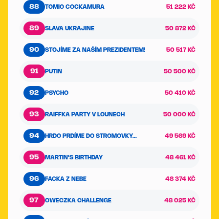
88
TOMIO COCKAMURA
51 222 KČ
89
SLAVA UKRAJINE
50 872 KČ
90
STOJÍME ZA NAŠÍM PREZIDENTEM!
50 517 KČ
91
PUTIN
50 500 KČ
92
PSYCHO
50 410 KČ
93
RAIFFKA PARTY V LOUNECH
50 000 KČ
94
HRDO PRDÍME DO STROMOVKY...
49 569 KČ
95
MARTIN'S BIRTHDAY
48 461 KČ
96
FACKA Z NEBE
48 374 KČ
97
OWECZKA CHALLENGE
48 025 KČ