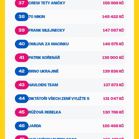
37
CREW TETY ANIČKY
158 968 KČ
38
70 MIKIN
148 422 KČ
39
FRANK MLEJNECKY
147 067 KČ
40
OMLUVA ZA MACINKU
146 975 KČ
41
PATRIK KOŘENÁŘ
139 900 KČ
42
BRNO UKRAJINĚ
139 836 KČ
43
HAVLOIDS TEAM
137 873 KČ
44
DIKTÁTOŘI VŠECH ZEMÍ VYLIŽTE S
131 047 KČ
45
RŮŽOVÁ REBELKA
130 786 KČ
46
JARDA
126 468 KČ