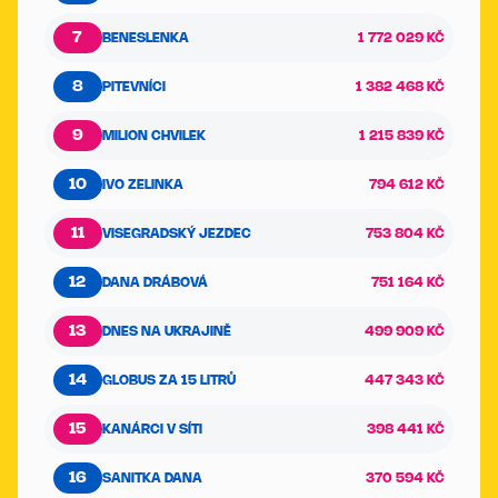
7
BENESLENKA
1 772 029 KČ
8
PITEVNÍCI
1 382 468 KČ
9
MILION CHVILEK
1 215 839 KČ
10
IVO ZELINKA
794 612 KČ
11
VISEGRADSKÝ JEZDEC
753 804 KČ
12
DANA DRÁBOVÁ
751 164 KČ
13
DNES NA UKRAJINĚ
499 909 KČ
14
GLOBUS ZA 15 LITRŮ
447 343 KČ
15
KANÁRCI V SÍTI
398 441 KČ
16
SANITKA DANA
370 594 KČ