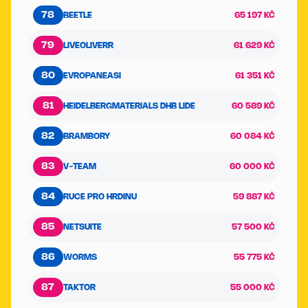
78
BEETLE
65 197 KČ
79
LIVEOLIVERR
61 629 KČ
80
EVROPANEASI
61 351 KČ
81
HEIDELBERGMATERIALS DHB LIDE
60 589 KČ
82
BRAMBORY
60 084 KČ
83
V-TEAM
60 000 KČ
84
RUCE PRO HRDINU
59 887 KČ
85
NETSUITE
57 500 KČ
86
WORMS
55 775 KČ
87
TAKTOR
55 000 KČ