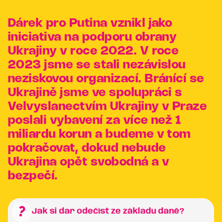
Dárek pro Putina vznikl jako
iniciativa na podporu obrany
Ukrajiny v roce 2022. V roce
2023 jsme se stali nezávislou
neziskovou organizací. Bránící se
Ukrajině jsme ve spolupráci s
Velvyslanectvím Ukrajiny v Praze
poslali vybavení za více než 1
miliardu korun a budeme v tom
pokračovat, dokud nebude
Ukrajina opět svobodná a v
bezpečí.
question_mark
Jak si dar odečíst ze základu daně?