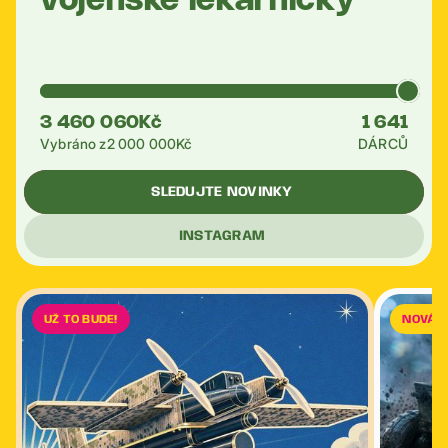
vojenské lékarničky
3 460 060
Kč
1 641
Vybráno z
2 000 000
Kč
DÁRCŮ
SLEDUJTE NOVINKY
INSTAGRAM
UŽ TO BUDE!
NOVÁ 