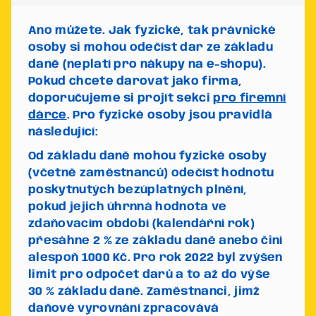
Ano můžete. Jak fyzické, tak právnické
osoby si mohou odečíst dar ze základu
daně (neplatí pro nákupy na e-shopu).
Pokud chcete darovat jako firma,
doporučujeme si projít sekci
pro firemní
dárce
. Pro fyzické osoby jsou pravidlá
následující:
Od základu daně mohou fyzické osoby
(včetně zaměstnanců) odečíst hodnotu
poskytnutých bezúplatných plnění,
pokud jejich úhrnná hodnota ve
zdaňovacím období (kalendářní rok)
přesáhne 2 % ze základu daně anebo činí
alespoň 1000 Kč.
Pro rok 2022 byl zvýšen
limit pro odpočet darů a to až do výše
30 % základu daně.
Zaměstnanci, jimž
daňové vyrovnání zpracovává