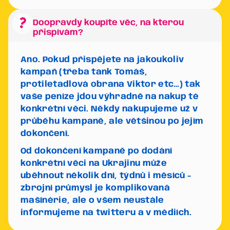
question_mark
Doopravdy koupíte věc, na kterou
přispívám?
Ano. Pokud přispějete na jakoukoliv
kampaň (třeba tank Tomáš,
protiletadlová obrana Viktor etc…) tak
vaše peníze jdou výhradně na nakup té
konkrétní věci. Někdy nakupujeme už v
průběhu kampaně, ale většinou po jejím
dokončení.
Od dokončení kampaně po dodání
konkrétní věci na Ukrajinu může
uběhnout několik dní, týdnů i měsíců -
zbrojní průmysl je komplikovaná
mašínérie, ale o všem neustále
informujeme na twitteru a v médiích.