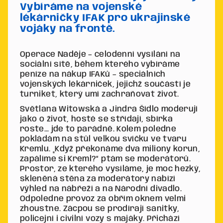
Vybíráme na vojenské
lékárničky IFAK pro ukrajinské
vojáky na frontě.
Operace Naděje – celodenní vysílání na
sociální sítě, během kterého vybíráme
peníze na nákup IFAKů – speciálních
vojenských lékárniček, jejichž součástí je
turniket, který umí zachraňovat život.
Světlana Witowská a Jindra Šídlo moderují
jako o život, hosté se střídají, sbírka
roste… jde to parádně. Kolem poledne
pokládám na stůl velkou svíčku ve tvaru
Kremlu. „Když překonáme dva miliony korun,
zapálíme si Kreml?“ ptám se moderátorů.
Prostor, ze kterého vysíláme, je moc hezký,
skleněná stěna za moderátory nabízí
výhled na nábřeží a na Národní divadlo.
Odpoledne provoz za obřím oknem velmi
zhoustne. Zácpou se prodírají sanitky,
policejní i civilní vozy s majáky. Přichází