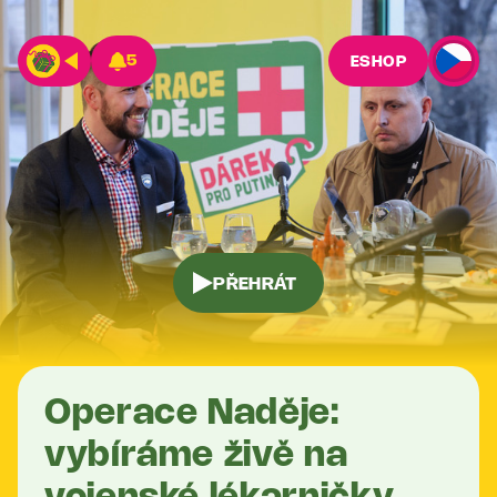
5
ESHOP
PŘEHRÁT
Operace Naděje:
vybíráme živě na