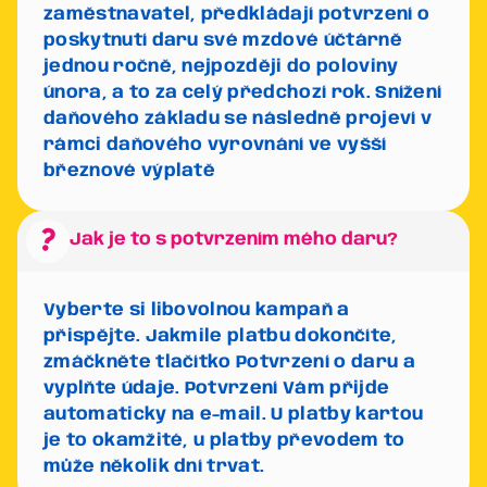
zaměstnavatel, předkládají potvrzení o
poskytnutí daru své mzdové účtárně
jednou ročně, nejpozději do poloviny
února, a to za celý předchozí rok. Snížení
daňového základu se následně projeví v
rámci daňového vyrovnání ve vyšší
březnové výplatě
question_mark
Jak je to s potvrzením mého daru?
Vyberte si libovolnou kampaň a
přispějte. Jakmile platbu dokončíte,
zmáčkněte tlačítko
Potvrzení o daru
a
vyplňte údaje. Potvrzení Vám přijde
automaticky na e-mail. U platby kartou
je to okamžité, u platby převodem to
může několik dní trvat.