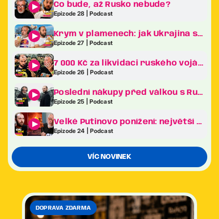
Co bude, až Rusko nebude?
Epizode 28 | Podcast
Krym v plamenech: jak Ukrajina sráží Putinův klenot na kolena
Epizode 27 | Podcast
7 000 Kč za likvidaci ruského vojáka. Revoluce v ukrajinské armádě je tady!
Epizode 26 | Podcast
Poslední nákupy před válkou s Ruskem. Co frčelo nejvíc na největším veletrhu zbraní v Evropě?
Epizode 25 | Podcast
Velké Putinovo ponížení: největší bizarnosti ekonomického fóra v Petrohradě
Epizode 24 | Podcast
VÍC NOVINEK
DOPRAVA ZDARMA