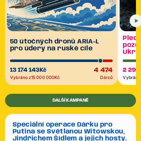
Plech
50 útočných dronů ARIA-L
poze
pro údery na ruské cíle
Ukra
4 474
13 174 143
Kč
2 291
Vybráno z
15 000 000
Kč
Dárců
Vybráno 
DALŠÍ KAMPANĚ
Speciální operace Dárku pro
Putina se Světlanou Witowskou,
Jindřichem Šídlem a jejich hosty.