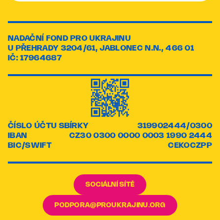
NADAČNÍ FOND PRO UKRAJINU
U PŘEHRADY 3204/61, JABLONEC N.N., 466 01
IČ: 17964687
ČÍSLO ÚČTU SBÍRKY
319902444/0300
IBAN
CZ30 0300 0000 0003 1990 2444
BIC/SWIFT
CEKOCZPP
SOCIÁLNÍ SÍTĚ
PODPORA@PROUKRAJINU.ORG