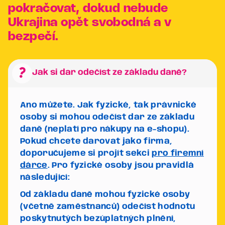
pokračovat, dokud nebude
Ukrajina opět svobodná a v
bezpečí.
question_mark
Jak si dar odečíst ze základu daně?
Ano můžete. Jak fyzické, tak právnické
osoby si mohou odečíst dar ze základu
daně (neplatí pro nákupy na e-shopu).
Pokud chcete darovat jako firma,
doporučujeme si projít sekci
pro firemní
dárce
. Pro fyzické osoby jsou pravidlá
následující:
Od základu daně mohou fyzické osoby
(včetně zaměstnanců) odečíst hodnotu
poskytnutých bezúplatných plnění,