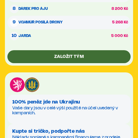
8
DÁREK PRO ÁJU
8 200 Kč
9
VGHMÚŘ POSÍLÁ DRONY
5 268 Kč
10
JARDA
5 000 Kč
ZALOŽIT TÝM
100% peněz jde na Ukrajinu
Vaše dary jsou v celé výši použité na účel uvedený v
kampaních.
Kupte si tričko, podpořte nás
Náklady spojené s kampaněmi financujeme z prodeje