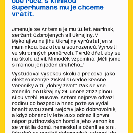
obě ruce. S klinikou
Superhumans mu je chceme
vrátit.
Jmenuje se Artem a je mu 31 let. Mariňák,
seržant Ozbrojených sil Ukrajiny. V
Mykolajivu na jihu Ukrajiny vyrůstal jen s
maminkou, bez otce a sourozenců. Vyrostl
ve skromných poměrech. Tvrdě dřel, aby se
na škole uživil. Mimoděk vzpomíná: „Měli jsme
s mámou jen jeden druhého…“
Vystudoval vysokou školu a pracoval jako
elektroinženýr. Získal si srdce krásné
Veroniky a žil „dobrý život“. Pak se vše
změnilo. Do Ukrajiny 24. února 2022 plnou
silou vtrhli Rusové. Artem nejprve odvezl
rodinu do bezpečí a hned poté se vydal
bránit svou zemi. Nejdřív jako dobrovolník,
a když obránci v létě 2022 odrazili první
nápor putinovských hord a jeho Veronika
se vrátila domů, nemeškal a oženil se s ní.