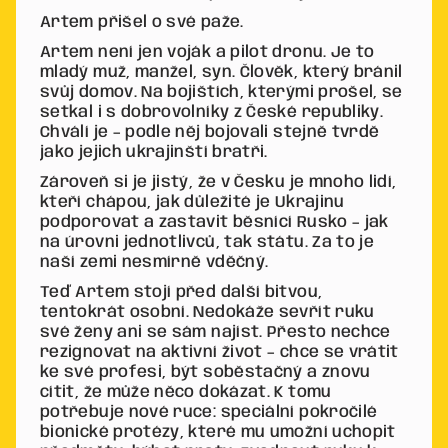
Artem přišel o své paže.
Artem není jen voják a pilot dronu. Je to
mladý muž, manžel, syn. Člověk, který bránil
svůj domov. Na bojištích, kterými prošel, se
setkal i s dobrovolníky z České republiky.
Chválí je – podle něj bojovali stejně tvrdě
jako jejich ukrajinští bratři.
Zároveň si je jistý, že v Česku je mnoho lidí,
kteří chápou, jak důležité je Ukrajinu
podporovat a zastavit běsnící Rusko – jak
na úrovni jednotlivců, tak státu. Za to je
naší zemi nesmírně vděčný.
Teď Artem stojí před další bitvou,
tentokrát osobní. Nedokáže sevřít ruku
své ženy ani se sám najíst. Přesto nechce
rezignovat na aktivní život – chce se vrátit
ke své profesi, být soběstačný a znovu
cítit, že může něco dokázat. K tomu
potřebuje nové ruce: speciální pokročilé
bionické protézy, které mu umožní uchopit