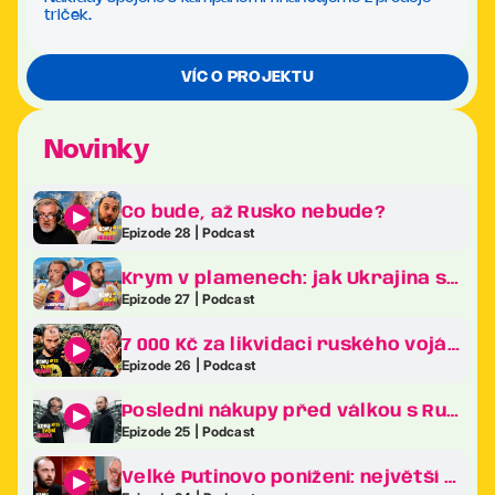
triček.
VÍC O PROJEKTU
Novinky
Co bude, až Rusko nebude?
Epizode 28 | Podcast
Krym v plamenech: jak Ukrajina sráží Putinův klenot na kolena
Epizode 27 | Podcast
7 000 Kč za likvidaci ruského vojáka. Revoluce v ukrajinské armádě je tady!
Epizode 26 | Podcast
Poslední nákupy před válkou s Ruskem. Co frčelo nejvíc na největším veletrhu zbraní v Evropě?
Epizode 25 | Podcast
Velké Putinovo ponížení: největší bizarnosti ekonomického fóra v Petrohradě