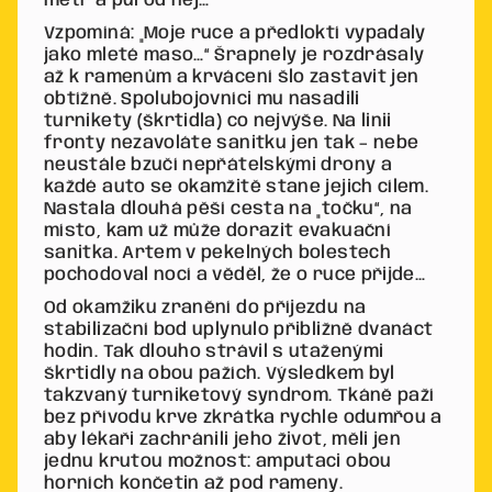
metr a půl od něj…
Vzpomíná: „Moje ruce a předloktí vypadaly
jako mleté maso…“ Šrapnely je rozdrásaly
až k ramenům a krvácení šlo zastavit jen
obtížně. Spolubojovníci mu nasadili
turnikety (škrtidla) co nejvýše. Na linii
fronty nezavoláte sanitku jen tak – nebe
neustále bzučí nepřátelskými drony a
každé auto se okamžitě stane jejich cílem.
Nastala dlouhá pěší cesta na „točku“, na
místo, kam už může dorazit evakuační
sanitka. Artem v pekelných bolestech
pochodoval nocí a věděl, že o ruce přijde…
Od okamžiku zranění do příjezdu na
stabilizační bod uplynulo přibližně dvanáct
hodin. Tak dlouho strávil s utaženými
škrtidly na obou pažích. Výsledkem byl
takzvaný turniketový syndrom. Tkáně paží
bez přívodu krve zkrátka rychle odumřou a
aby lékaři zachránili jeho život, měli jen
jednu krutou možnost: amputaci obou
horních končetin až pod rameny.