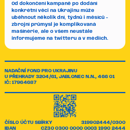
Od dokončení kampaně po dodání
konkrétní věci na Ukrajinu může
uběhnout několik dní, týdnů i měsíců -
zbrojní průmysl je komplikovaná
mašínérie, ale o všem neustále
informujeme na twitteru a v médiích.
NADAČNÍ FOND PRO UKRAJINU
U PŘEHRADY 3204/61, JABLONEC N.N., 466 01
IČ: 17964687
ČÍSLO ÚČTU SBÍRKY
319902444/0300
IBAN
CZ30 0300 0000 0003 1990 2444