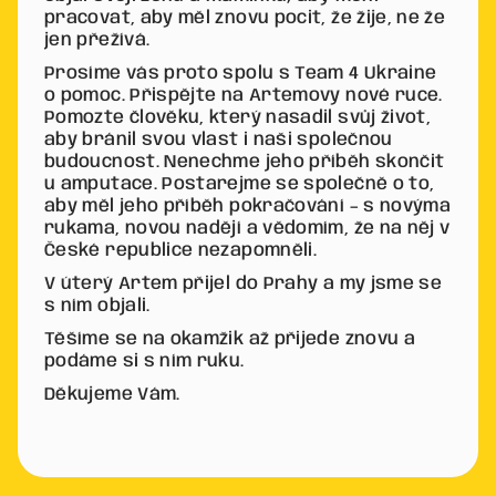
pracovat, aby měl znovu pocit, že žije, ne že
jen přežívá.
Prosíme vás proto spolu s Team 4 Ukraine
o pomoc. Přispějte na Artemovy nové ruce.
Pomozte člověku, který nasadil svůj život,
aby bránil svou vlast i naši společnou
budoucnost. Nenechme jeho příběh skončit
u amputace. Postarejme se společně o to,
aby měl jeho příběh pokračování – s novýma
rukama, novou nadějí a vědomím, že na něj v
České republice nezapomněli.
V úterý Artem přijel do Prahy a my jsme se
s ním objali.
Těšíme se na okamžik až přijede znovu a
podáme si s ním ruku.
Děkujeme Vám.