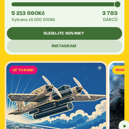
5 213 980
Kč
3 783
Vybráno z
5 000 000
Kč
DÁRCŮ
SLEDUJTE NOVINKY
INSTAGRAM
UŽ TO BUDE!
NOVÁ 