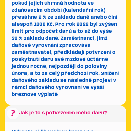
pokud jejich úhrnná hodnota ve
zdaňovacím období (kalendářní rok)
přesáhne 2 % ze základu daně anebo činí
alespoň 1000 Kč.
Pro rok 2022 byl zvýšen
limit pro odpočet darů a to až do výše
30 % základu daně.
Zaměstnanci, jimž
daňové vyrovnání zpracovává
zaměstnavatel, předkládají potvrzení o
poskytnutí daru své mzdové účtárně
jednou ročně, nejpozději do poloviny
února, a to za celý předchozí rok. Snížení
daňového základu se následně projeví v
rámci daňového vyrovnání ve vyšší
březnové výplatě
question_mark
Jak je to s potvrzením mého daru?