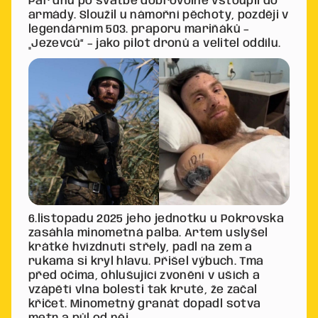
Pár dnů po svatbě dobrovolně vstoupil do
armády. Sloužil u námořní pěchoty, později v
legendárním 503. praporu mariňáků –
„Jezevců“ – jako pilot dronů a velitel oddílu.
6.listopadu 2025 jeho jednotku u Pokrovska
zasáhla minometná palba. Artem uslyšel
krátké hvízdnutí střely, padl na zem a
rukama si kryl hlavu. Přišel výbuch. Tma
před očima, ohlušující zvonění v uších a
vzápětí vlna bolesti tak kruté, že začal
křičet. Minometný granát dopadl sotva