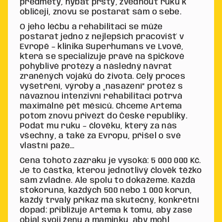
předměty, hýbat prsty, zvednout ruku k
obličeji, znovu se postarat sám o sebe.
O jeho léčbu a rehabilitaci se může
postarat jedno z nejlepších pracovišť v
Evropě – klinika Superhumans ve Lvově,
která se specializuje právě na špičkové
pohyblivé protézy a následný návrat
zraněných vojáků do života. Celý proces
vyšetření, výroby a „nasazení“ protéz s
návaznou intenzivní rehabilitací potrvá
maximálně pět měsíců. Chceme Artema
potom znovu přivézt do České republiky.
Podat mu ruku – člověku, který za nás
všechny, a také za Evropu, přišel o své
vlastní paže…
Cena tohoto zázraku je vysoká: 5 000 000 Kč.
Je to částka, kterou jednotlivý člověk těžko
sám zvládne. Ale spolu to dokážeme. Každá
stokoruna, každých 500 nebo 1 000 korun,
každý trvalý příkaz má skutečný, konkrétní
dopad: přibližuje Artema k tomu, aby zase
objal svoji ženu a maminku, aby mohl