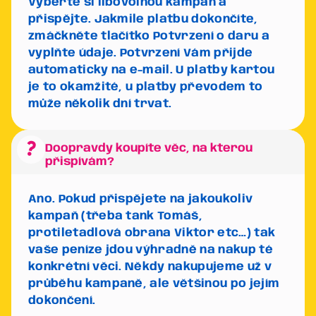
Vyberte si libovolnou kampaň a
přispějte. Jakmile platbu dokončíte,
zmáčkněte tlačítko
Potvrzení o daru
a
vyplňte údaje. Potvrzení Vám přijde
automaticky na e-mail. U platby kartou
je to okamžité, u platby převodem to
může několik dní trvat.
question_mark
Doopravdy koupíte věc, na kterou
přispívám?
Ano. Pokud přispějete na jakoukoliv
kampaň (třeba tank Tomáš,
protiletadlová obrana Viktor etc…) tak
vaše peníze jdou výhradně na nakup té
konkrétní věci. Někdy nakupujeme už v
průběhu kampaně, ale většinou po jejím
dokončení.