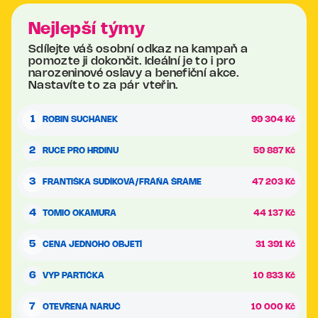
Nejlepší týmy
Sdílejte váš osobní odkaz na kampaň a
pomozte ji dokončit. Ideální je to i pro
narozeninové oslavy a benefiční akce.
Nastavíte to za pár vteřin.
1
ROBIN SUCHÁNEK
99 304 Kč
2
RUCE PRO HRDINU
59 887 Kč
3
FRANTIŠKA SUDÍKOVÁ/FRÁŇA ŠRÁME
47 203 Kč
4
TOMIO OKAMURA
44 137 Kč
5
CENA JEDNOHO OBJETÍ
31 391 Kč
6
VYP PARTIČKA
10 833 Kč
7
OTEVŘENÁ NÁRUČ
10 000 Kč