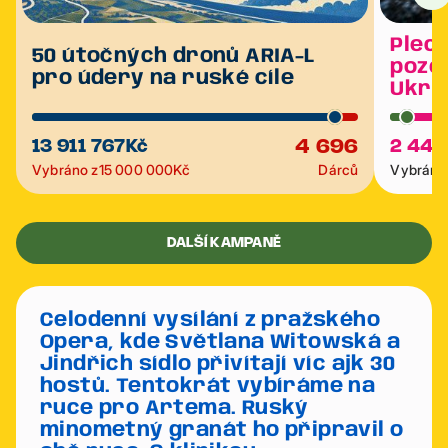
Plech
50 útočných dronů ARIA-L
poze
pro údery na ruské cíle
Ukra
4 696
13 911 767
Kč
2 445
Vybráno z
15 000 000
Kč
Dárců
Vybráno 
DALŠÍ KAMPANĚ
Celodenní vysílání z pražského
Opera, kde Světlana Witowská a
Jindřich sídlo přivítají víc ajk 30
hostů. Tentokrát vybíráme na
ruce pro Artema. Ruský
minometný granát ho připravil o