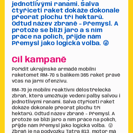
jednotlivými ranami. Salva
čtyřiceti raket dokáže dokonale
přeorat plochu tří hektarů.
Odtud název zbraně - Přemysl. A
protože se blíží jaro a s ním
práce na polích, přijde nám
Přemysl jako logická volba. 😜
Cíl kampaně
Pořídit ukrajinské armádě mobilní
raketomet RM-70 s balíkem 365 raket právě
včas na jarní ofenzivu.
RM-70 je mobilní reaktivní dělostřelecká
zbraň, která umožňuje vedení palby salvou i
jednotlivými ranami. Salva čtyřiceti raket
dokáže dokonale přeorat plochu tří
hektarů. Odtud název zbraně - Přemysl. A
protože se blíží jaro a ním práce na polích,
přijde nám Přemysl jako logická volba. 😜
Zbraň je na podvozku Tatra 813, motor má