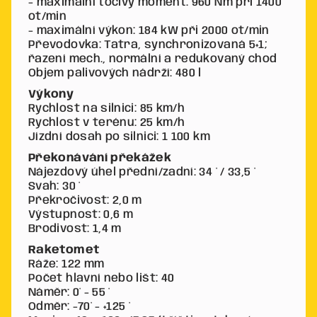
- maximální točivý moment: 960 Nm při 1400
ot/min
- maximální výkon: 184 kW při 2000 ot/min
Převodovka: Tatra, synchronizovaná 5+1;
řazení mech., normální a redukovaný chod
Objem palivových nádrží: 480 l
Výkony
Rychlost na silnici: 85 km/h
Rychlost v terénu: 25 km/h
Jízdní dosah po silnici: 1 100 km
Překonávání překážek
Nájezdový úhel přední/zadní: 34 ° / 33,5 °
Svah: 30 °
Překročivost: 2,0 m
Výstupnost: 0,6 m
Brodivost: 1,4 m
Raketomet
Ráže: 122 mm
Počet hlavní nebo lišt: 40
Náměr: 0° - 55 °
Odměr: -70° - +125 °