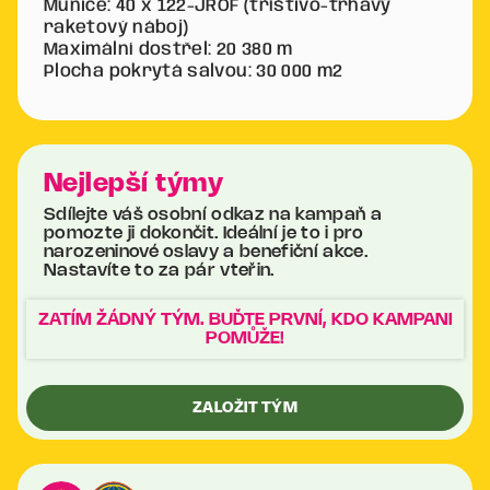
Munice: 40 x 122-JROF (tříštivo-trhavý
raketový náboj)
Maximální dostřel: 20 380 m
Plocha pokrytá salvou: 30 000 m2
Nejlepší týmy
Sdílejte váš osobní odkaz na kampaň a
pomozte ji dokončit. Ideální je to i pro
narozeninové oslavy a benefiční akce.
Nastavíte to za pár vteřin.
ZATÍM ŽÁDNÝ TÝM. BUĎTE PRVNÍ, KDO KAMPANI
POMŮŽE!
ZALOŽIT TÝM