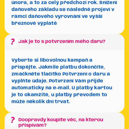
února, a to za celý předchozí rok. Snížení
daňového základu se následně projeví v
rámci daňového vyrovnání ve vyšší
březnové výplatě
question_mark
Jak je to s potvrzením mého daru?
Vyberte si libovolnou kampaň a
přispějte. Jakmile platbu dokončíte,
zmáčkněte tlačítko
Potvrzení o daru
a
vyplňte údaje. Potvrzení Vám přijde
automaticky na e-mail. U platby kartou
je to okamžité, u platby převodem to
může několik dní trvat.
question_mark
Doopravdy koupíte věc, na kterou
přispívám?