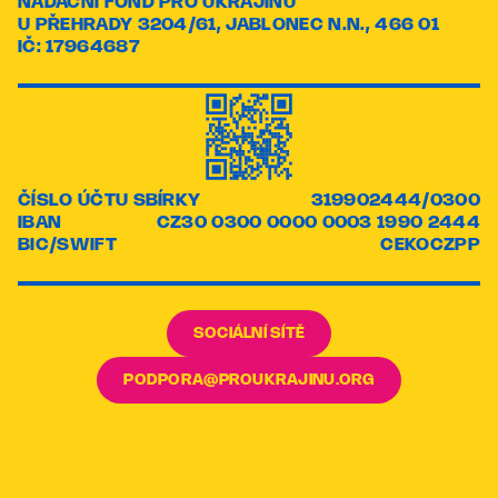
NADAČNÍ FOND PRO UKRAJINU
U PŘEHRADY 3204/61, JABLONEC N.N., 466 01
IČ: 17964687
ČÍSLO ÚČTU SBÍRKY
319902444/0300
IBAN
CZ30 0300 0000 0003 1990 2444
BIC/SWIFT
CEKOCZPP
SOCIÁLNÍ SÍTĚ
PODPORA@PROUKRAJINU.ORG