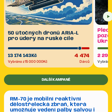
Plech
50 útočných dronů ARIA-L
poze
pro údery na ruské cíle
Ukra
4 474
13 174 143
Kč
2 291
Vybráno z
15 000 000
Kč
Dárců
Vybráno 
DALŠÍ KAMPANĚ
RM-70 je mobilní reaktivní
dělostřelecká zbraň, která
umožňuje vedení palby salvou i