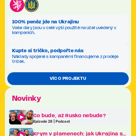
100% peněz jde na Ukrajinu
Vaše dary jsou v celé výši použité na účel uvedený v
kampaních.
Kupte si tričko, podpořte nás
Náklady spojené s kampaněmi financujeme z prodeje
triček.
VÍC O PROJEKTU
Novinky
Co bude, až Rusko nebude?
Epizode 28 | Podcast
Krym v plamenech: jak Ukrajina sráží Putinův klenot na kolena