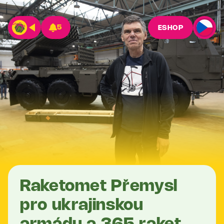
5
ESHOP
Raketomet Přemysl
pro ukrajinskou