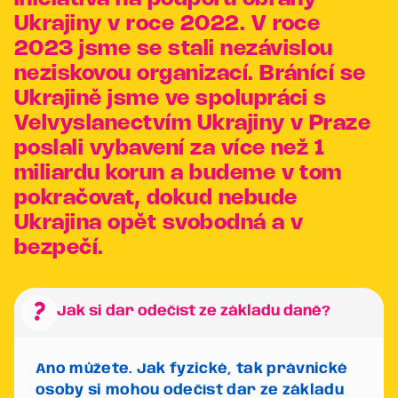
Ukrajiny v roce 2022. V roce
2023 jsme se stali nezávislou
neziskovou organizací. Bránící se
Ukrajině jsme ve spolupráci s
Velvyslanectvím Ukrajiny v Praze
poslali vybavení za více než 1
miliardu korun a budeme v tom
pokračovat, dokud nebude
Ukrajina opět svobodná a v
bezpečí.
question_mark
Jak si dar odečíst ze základu daně?
Ano můžete. Jak fyzické, tak právnické
osoby si mohou odečíst dar ze základu