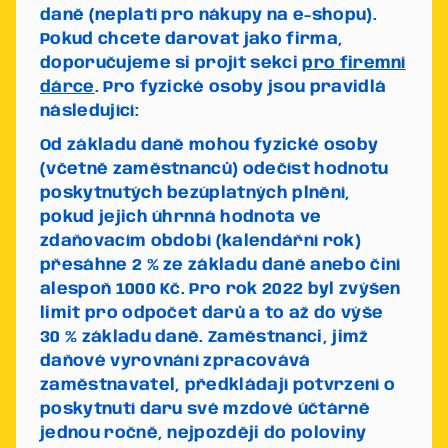
daně (neplatí pro nákupy na e-shopu).
Pokud chcete darovat jako firma,
doporučujeme si projít sekci
pro firemní
dárce
. Pro fyzické osoby jsou pravidlá
následující:
Od základu daně mohou fyzické osoby
(včetně zaměstnanců) odečíst hodnotu
poskytnutých bezúplatných plnění,
pokud jejich úhrnná hodnota ve
zdaňovacím období (kalendářní rok)
přesáhne 2 % ze základu daně anebo činí
alespoň 1000 Kč.
Pro rok 2022 byl zvýšen
limit pro odpočet darů a to až do výše
30 % základu daně.
Zaměstnanci, jimž
daňové vyrovnání zpracovává
zaměstnavatel, předkládají potvrzení o
poskytnutí daru své mzdové účtárně
jednou ročně, nejpozději do poloviny