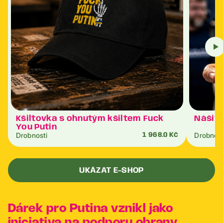
Kšiltovka s ohnutým kšiltem Fuck
Nášivk
You Putin
Drobnosti
Drobnost
1 968.0 Kč
UKÁZAT E-SHOP
Dárek pro Putina vznikl jako
iniciativa na podporu obrany