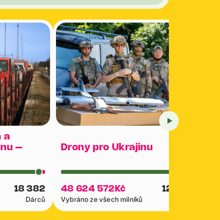
 a
inu –
Drony pro Ukrajinu
18 382
48 624 572
Kč
12 039
Dárců
Vybráno ze všech milníků
Dárců