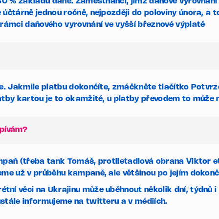
 30 % základu daně.
Zaměstnanci, jimž daňové vyrovnání
účtárně jednou ročně, nejpozději do poloviny února, a to
 rámci daňového vyrovnání ve vyšší březnové výplatě
te. Jakmile platbu dokončíte, zmáčkněte tlačítko
Potvrz
tby kartou je to okamžité, u platby převodem to může ně
spívám?
mpaň (třeba tank Tomáš, protiletadlová obrana Viktor e
eme už v průběhu kampaně, ale většinou po jejím dokonč
í věci na Ukrajinu může uběhnout několik dní, týdnů i 
stále informujeme na twitteru a v médiích.