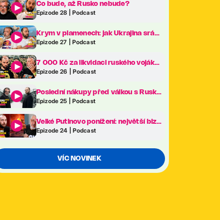
Co bude, až Rusko nebude?
Epizode 28 | Podcast
Krym v plamenech: jak Ukrajina sráží Putinův klenot na kolena
Epizode 27 | Podcast
7 000 Kč za likvidaci ruského vojáka. Revoluce v ukrajinské armádě je tady!
Epizode 26 | Podcast
Poslední nákupy před válkou s Ruskem. Co frčelo nejvíc na největším veletrhu zbraní v Evropě?
Epizode 25 | Podcast
Velké Putinovo ponížení: největší bizarnosti ekonomického fóra v Petrohradě
Epizode 24 | Podcast
VÍC NOVINEK