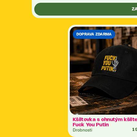
Z
DOPRAVA ZDARMA
Kšiltovka s ohnutým kšilt
Fuck You Putin
Drobnosti
1 