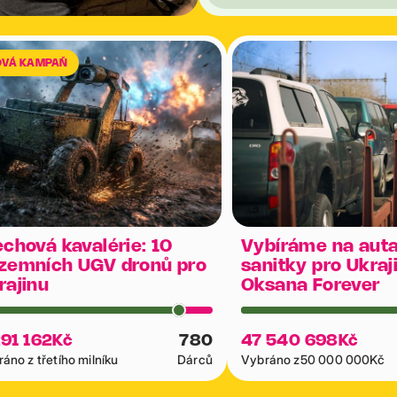
OVÁ KAMPAŇ
echová kavalérie: 10
Vybíráme na auta
zemních UGV dronů pro
sanitky pro Ukraj
rajinu
Oksana Forever
291 162
Kč
780
47 540 698
Kč
áno z třetího milníku
Dárců
Vybráno z
50 000 000
Kč