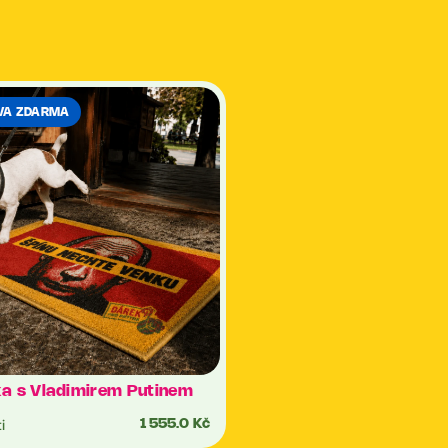
VA ZDARMA
a s Vladimirem Putinem
i
1 555.0 Kč