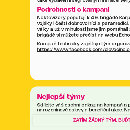
také vybaven integrovaným infračervený
Podrobnosti o kampani
Noktovizory poputují k 49. brigádě Karp
vojáky i čeští dobrovolníci a paramedici
války a už v minulosti jsme jim pomáhali
brigádě si můžete
přečíst na webu Ech
Kampaň technicky zajišťuje tým organiz
https://www.facebook.com/clovecina.on
Nejlepší týmy
Sdílejte váš osobní odkaz na kampaň a pom
narozeninové oslavy a benefiční akce. Na
ZATÍM ŽÁDNÝ TÝM. BUĎT