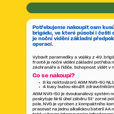
Potřebujeme nakoupit osm kusů 
brigádu, ve které působí i čeští
je noční vidění základní předpo
operací.
Vybavit paramediky a vojáky z 49. bri
frontě je noční vidění základní potřeba 
záchranáře a řidiče. Schopnost vidět v n
Co se nakoupí?
8 ks noktovizorů AGM NVG-50 NL1 
4 kusy budou sloužit zdravotníkům 
AGM NVG-50 je dvoukanálový systém noč
poskytuje širší úhel záběru 51° zorné 
pole. NVG je vyroben z kompaktního kom
pracovat na jednu alkalickou baterii AA 