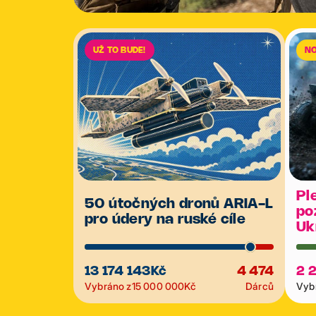
UŽ TO BUDE!
N
Pl
50 útočných dronů ARIA-L
po
pro údery na ruské cíle
Uk
13 174 143
Kč
4 474
2 
Vybráno z
15 000 000
Kč
Dárců
Vybr