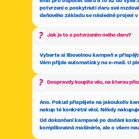
limit pro odpočet darů a to až do výše
potvrzení o poskytnutí daru své mzdové 
daňového základu se následně projeví v
question_mark
Jak je to s potvrzením mého daru?
Vyberte si libovolnou kampaň a přispěj
Vám přijde automaticky na e-mail. U pla
question_mark
Doopravdy koupíte věc, na kterou při
Ano. Pokud přispějete na jakoukoliv ka
nakup té konkrétní věci. Někdy nakupuj
Od dokončení kampaně po dodání konkrétn
komplikovaná mašínérie, ale o všem neu