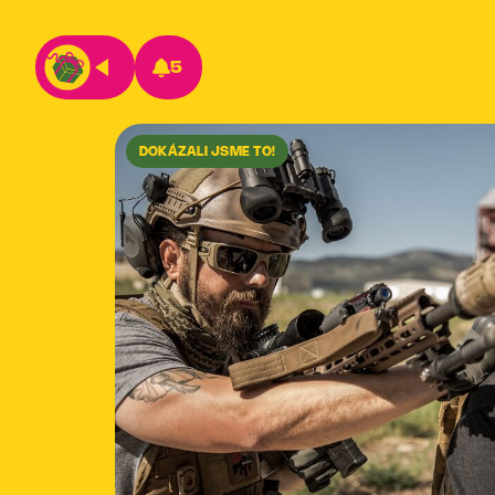
5
DOKÁZALI JSME TO!