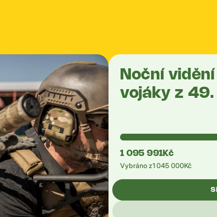
Noční viděn
vojáky z 49.
1 095 991
Kč
Vybráno z
1 045 000
Kč
S