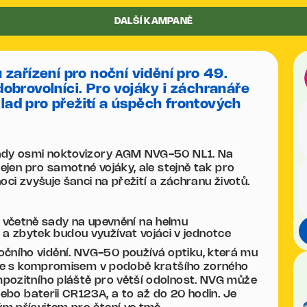
DALŠÍ KAMPANĚ
zařízení pro noční vidění pro 49.
 dobrovolníci. Pro vojáky i záchranáře
klad pro přežití a úspěch frontových
gády osmi noktovizory AGM NVG-50 NL1. Na
nejen pro samotné vojáky, ale stejně tak pro
oci zvyšuje šanci na přežití a záchranu životů.
včetně sady na upevnění na helmu
a zbytek budou využívat vojáci v jednotce
ního vidění. NVG-50 používá optiku, která mu
pole s kompromisem v podobě kratšího zorného
pozitního pláště pro větší odolnost. NVG může
nebo baterii CR123A, a to až do 20 hodin. Je