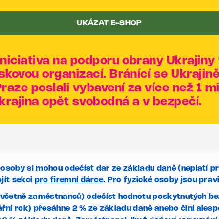
UKÁZAT E-SHOP
 iniciativa na podporu obrany Ukrajin
iskovou organizací. Bránící se Ukrajin
raze poslali vybavení za více než 1 m
rajina opět svobodná a v bezpečí.
 osoby si mohou odečíst dar ze základu daně (neplatí 
jít sekci
pro firemní dárce
. Pro fyzické osoby jsou pravi
včetně zaměstnanců) odečíst hodnotu poskytnutých bezú
řní rok) přesáhne 2 % ze základu daně anebo činí ales