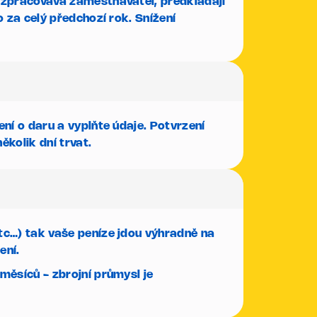
 zpracovává zaměstnavatel, předkládají
 za celý předchozí rok. Snížení
ení o daru
a vyplňte údaje. Potvrzení
kolik dní trvat.
tc…) tak vaše peníze jdou výhradně na
ení.
měsíců - zbrojní průmysl je