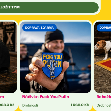
ALOŽIT TÝM
DOPRAVA ZDARMA
DOPRA
em
Nášivka Fuck You Putin
Rohožk
Drobnosti
Drobnost
968.0 Kč
1 968.0 Kč