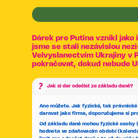
Dárek pro Putina vznikl jako
jsme se stali nezávislou nez
Velvyslanectvím Ukrajiny v P
pokračovat, dokud nebude Uk
question_mark
Jak si dar odečíst ze základu daně?
Ano můžete. Jak fyzické, tak právnické
darovat jako firma, doporučujeme si pro
Od základu daně mohou fyzické osoby (
hodnota ve zdaňovacím období (kalendá