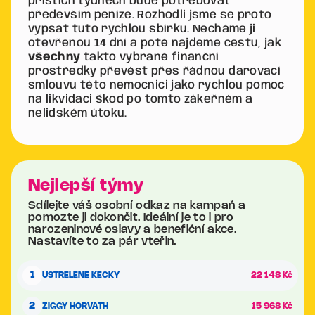
příštích týdnech bude potřebovat
především peníze. Rozhodli jsme se proto
vypsat tuto rychlou sbírku. Necháme ji
otevřenou 14 dní a poté najdeme cestu, jak
všechny
takto vybrané finanční
prostředky převést přes řádnou darovací
smlouvu této nemocnici jako rychlou pomoc
na likvidaci škod po tomto zákeřném a
nelidském útoku.
Nejlepší týmy
Sdílejte váš osobní odkaz na kampaň a
pomozte ji dokončit. Ideální je to i pro
narozeninové oslavy a benefiční akce.
Nastavíte to za pár vteřin.
1
USTŘELENÉ KECKY
22 148 Kč
2
ZIGGY HORVÁTH
15 968 Kč