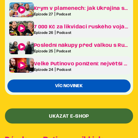
Krym v plamenech: jak Ukrajina sráží Putinův klenot na kolena
Epizode 27 | Podcast
7 000 Kč za likvidaci ruského vojáka. Revoluce v ukrajinské armádě je tady!
Epizode 26 | Podcast
Poslední nákupy před válkou s Ruskem. Co frčelo nejvíc na největším veletrhu zbraní v Evropě?
Epizode 25 | Podcast
Velké Putinovo ponížení: největší bizarnosti ekonomického fóra v Petrohradě
Epizode 24 | Podcast
VÍC NOVINEK
UKÁZAT E-SHOP