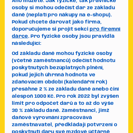
Ano můžete. Jak fyzické, tak právnické
osoby si mohou odečíst dar ze základu
daně (neplatí pro nákupy na e-shopu).
Pokud chcete darovat jako firma,
doporučujeme si projít sekci
pro firemní
dárce
. Pro fyzické osoby jsou pravidlá
následující:
Od základu daně mohou fyzické osoby
(včetně zaměstnanců) odečíst hodnotu
poskytnutých bezúplatných plnění,
pokud jejich úhrnná hodnota ve
zdaňovacím období (kalendářní rok)
přesáhne 2 % ze základu daně anebo činí
alespoň 1000 Kč.
Pro rok 2022 byl zvýšen
limit pro odpočet darů a to až do výše
30 % základu daně.
Zaměstnanci, jimž
daňové vyrovnání zpracovává
zaměstnavatel, předkládají potvrzení o
poskytnutí daru své mzdové účtárně