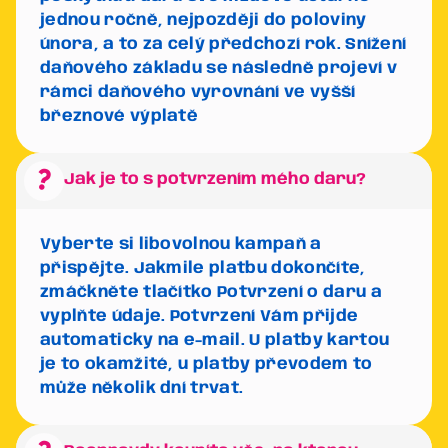
jednou ročně, nejpozději do poloviny
února, a to za celý předchozí rok. Snížení
daňového základu se následně projeví v
rámci daňového vyrovnání ve vyšší
březnové výplatě
question_mark
Jak je to s potvrzením mého daru?
Vyberte si libovolnou kampaň a
přispějte. Jakmile platbu dokončíte,
zmáčkněte tlačítko
Potvrzení o daru
a
vyplňte údaje. Potvrzení Vám přijde
automaticky na e-mail. U platby kartou
je to okamžité, u platby převodem to
může několik dní trvat.