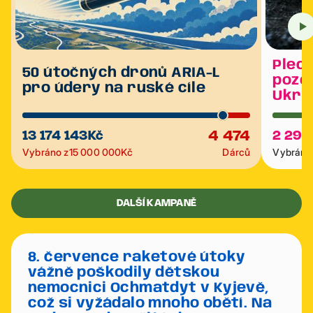
Plech
50 útočných dronů ARIA-L
poze
pro údery na ruské cíle
Ukra
4 474
13 174 143
Kč
2 291
Vybráno z
15 000 000
Kč
Dárců
Vybráno 
DALŠÍ KAMPANĚ
8. července raketové útoky
vážně poškodily dětskou
nemocnici Ochmatdyt v Kyjevě,
což si vyžádalo mnoho obětí. Na