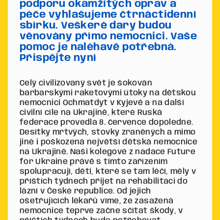
podporu okamžitých oprav a
péče vyhlašujeme čtrnáctidenní
sbírku. Veškeré dary budou
věnovány přímo nemocnici. Vaše
pomoc je naléhavě potřebná.
Přispějte nyní
Celý civilizovaný svět je šokován
barbarskými raketovými útoky na dětskou
nemocnici Ochmatdyt v Kyjevě a na další
civilní cíle na Ukrajině, které Ruská
federace provedla 8. července dopoledne.
Desítky mrtvých, stovky zraněných a mimo
jiné i poškozená největší dětská nemocnice
na Ukrajině. Naši kolegové z nadace Future
for Ukraine právě s tímto zařízením
spolupracují, děti, které se tam léčí, měly v
příštích týdnech přijet na rehabilitaci do
lázní v České republice. Od jejich
ošetřujících lékařů víme, že zasažená
nemocnice teprve začne sčítat škody, v