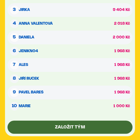
3
JIRKA
9 404 Kč
4
ANNA VALENTOVÁ
2 018 Kč
5
DANIELA
2 000 Kč
6
JENIKNO4
1 968 Kč
7
ALES
1 968 Kč
8
JIŘÍ BUČEK
1 968 Kč
9
PAVEL BAREŠ
1 968 Kč
10
MARIE
1 000 Kč
ZALOŽIT TÝM