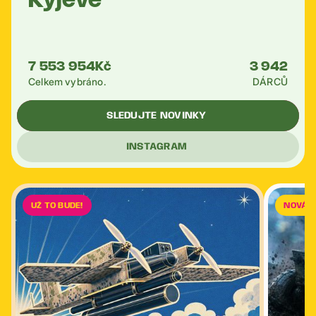
Kyjevě
7 553 954
Kč
3 942
Celkem vybráno.
DÁRCŮ
SLEDUJTE NOVINKY
INSTAGRAM
UŽ TO BUDE!
NOVÁ 