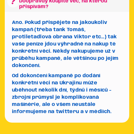
question_mark
Doopravdy koupíte věc, na kterou
přispívám?
Ano. Pokud přispějete na jakoukoliv
kampaň (třeba tank Tomáš,
protiletadlová obrana Viktor etc…) tak
vaše peníze jdou výhradně na nakup té
konkrétní věci. Někdy nakupujeme už v
průběhu kampaně, ale většinou po jejím
dokončení.
Od dokončení kampaně po dodání
konkrétní věci na Ukrajinu může
uběhnout několik dní, týdnů i měsíců -
zbrojní průmysl je komplikovaná
mašínérie, ale o všem neustále
informujeme na twitteru a v médiích.