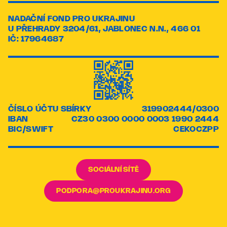
NADAČNÍ FOND PRO UKRAJINU
U PŘEHRADY 3204/61, JABLONEC N.N., 466 01
IČ: 17964687
ČÍSLO ÚČTU SBÍRKY
319902444/0300
IBAN
CZ30 0300 0000 0003 1990 2444
BIC/SWIFT
CEKOCZPP
SOCIÁLNÍ SÍTĚ
PODPORA@PROUKRAJINU.ORG