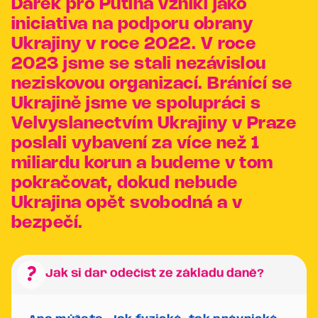
Dárek pro Putina vznikl jako
iniciativa na podporu obrany
Ukrajiny v roce 2022. V roce
2023 jsme se stali nezávislou
neziskovou organizací. Bránící se
Ukrajině jsme ve spolupráci s
Velvyslanectvím Ukrajiny v Praze
poslali vybavení za více než 1
miliardu korun a budeme v tom
pokračovat, dokud nebude
Ukrajina opět svobodná a v
bezpečí.
question_mark
Jak si dar odečíst ze základu daně?