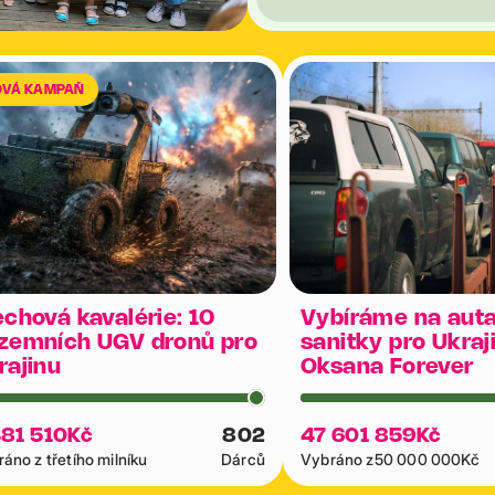
OVÁ KAMPAŇ
echová kavalérie: 10
Vybíráme na auta
zemních UGV dronů pro
sanitky pro Ukraj
rajinu
Oksana Forever
381 510
Kč
802
47 601 859
Kč
áno z třetího milníku
Dárců
Vybráno z
50 000 000
Kč