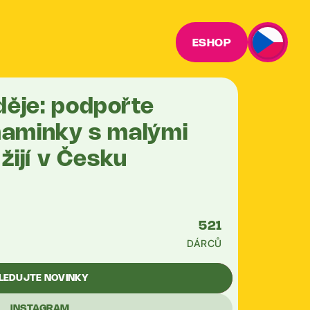
ESHOP
ěje: podpořte
maminky s malými
žijí v Česku
521
DÁRCŮ
LEDUJTE NOVINKY
INSTAGRAM