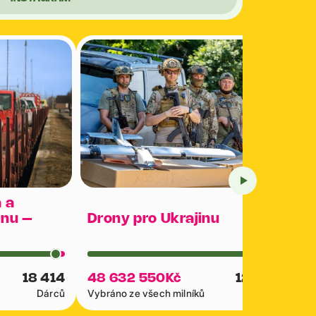
 a
inu –
Drony pro Ukrajinu
18 414
48 632 550
Kč
12 051
Dárců
Vybráno ze všech milníků
Dárců