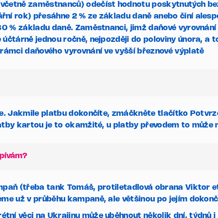
včetně zaměstnanců) odečíst hodnotu poskytnutých bezú
řní rok) přesáhne 2 % ze základu daně anebo činí ales
 30 % základu daně.
Zaměstnanci, jimž daňové vyrovnání
účtárně jednou ročně, nejpozději do poloviny února, a to
 rámci daňového vyrovnání ve vyšší březnové výplatě
te. Jakmile platbu dokončíte, zmáčkněte tlačítko
Potvrz
tby kartou je to okamžité, u platby převodem to může ně
spívám?
mpaň (třeba tank Tomáš, protiletadlová obrana Viktor e
eme už v průběhu kampaně, ale většinou po jejím dokonč
í věci na Ukrajinu může uběhnout několik dní, týdnů i 