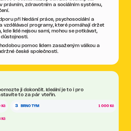
 v právním, zdravotním a sociálním systému,
ení.
odporu při hledání práce, psychosociální a
 a vzdělávací programy, které pomáhají držet
, kde lidé nejsou sami, mohou se potkávat,
 důstojnosti.
ouhodobou pomoc lidem zasaženým válkou a
oudržné české společnosti.
ozte ji dokončit. Ideální je to i pro
stavíte to za pár vteřin.
3
 Kč
BRNO TÝM
1 000 Kč
 Kč