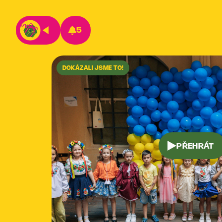
5
DOKÁZALI JSME TO!
PŘEHRÁT