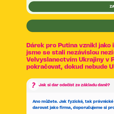
Z
Dárek pro Putina vznikl jako
jsme se stali nezávislou nez
Velvyslanectvím Ukrajiny v P
pokračovat, dokud nebude Uk
question_mark
Jak si dar odečíst ze základu daně?
Ano můžete. Jak fyzické, tak právnické
darovat jako firma, doporučujeme si pro