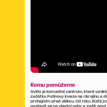
Komu pomůžeme
Svitlo je komunitní centrum, které vznik
začátku Putinovy invaze na Ukrajinu a 
prchajícím před válkou. Od roku 2022 p
postavit se na vlastní nohy a začít nový