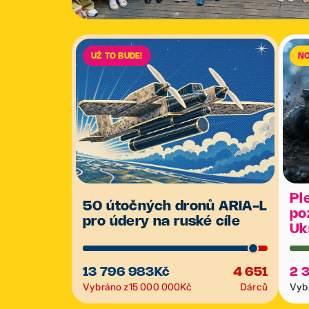
UŽ TO BUDE!
N
Pl
50 útočných dronů ARIA-L
po
pro údery na ruské cíle
Uk
13 796 983
Kč
4 651
2 
Vybráno z
15 000 000
Kč
Dárců
Vybr