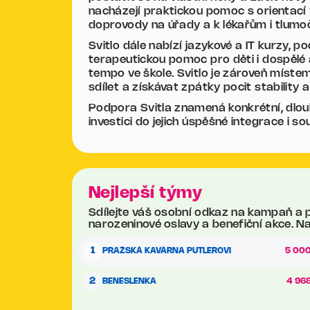
nacházejí praktickou pomoc s orientací
doprovody na úřady a k lékařům i tlumoč
Svitlo dále nabízí jazykové a IT kurzy, p
terapeutickou pomoc pro děti i dospělé
tempo ve škole. Svitlo je zároveň místem
sdílet a získávat zpátky pocit stability a
Podpora Svitla znamená konkrétní, dl
investici do jejich úspěšné integrace i s
Nejlepší týmy
Sdílejte váš osobní odkaz na kampaň a pom
narozeninové oslavy a benefiční akce. Na
1
PRAŽSKÁ KAVÁRNA PUTLEROVI
5 000
2
BENESLENKA
4 968