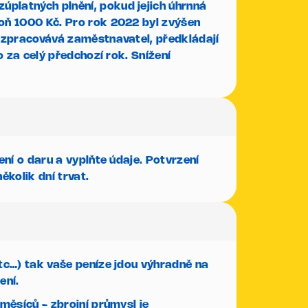
platných plnění, pokud jejich úhrnná
poň 1000 Kč.
Pro rok 2022 byl zvýšen
 zpracovává zaměstnavatel, předkládají
 za celý předchozí rok. Snížení
ení o daru
a vyplňte údaje. Potvrzení
kolik dní trvat.
tc…) tak vaše peníze jdou výhradně na
ení.
měsíců - zbrojní průmysl je