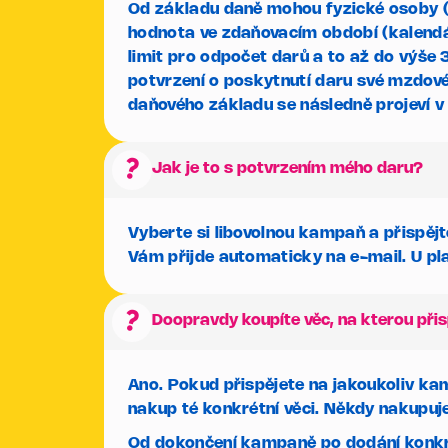
Od základu daně mohou fyzické osoby (
hodnota ve zdaňovacím období (kalendá
limit pro odpočet darů a to až do výše
potvrzení o poskytnutí daru své mzdové 
daňového základu se následně projeví v
question_mark
Jak je to s potvrzením mého daru?
Vyberte si libovolnou kampaň a přispěj
Vám přijde automaticky na e-mail. U pla
question_mark
Doopravdy koupíte věc, na kterou při
Ano. Pokud přispějete na jakoukoliv ka
nakup té konkrétní věci. Někdy nakupuj
Od dokončení kampaně po dodání konkrétn