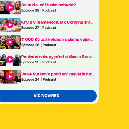
Co bude, až Rusko nebude?
Epizode 28 | Podcast
Krym v plamenech: jak Ukrajina sráží Putinův klenot na kolena
Epizode 27 | Podcast
7 000 Kč za likvidaci ruského vojáka. Revoluce v ukrajinské armádě je tady!
Epizode 26 | Podcast
Poslední nákupy před válkou s Ruskem. Co frčelo nejvíc na největším veletrhu zbraní v Evropě?
Epizode 25 | Podcast
Velké Putinovo ponížení: největší bizarnosti ekonomického fóra v Petrohradě
Epizode 24 | Podcast
VÍC NOVINEK