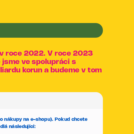
y v roce 2022. V roce 2023
ě jsme ve spolupráci s
iliardu korun a budeme v tom
pro nákupy na e-shopu). Pokud chcete
dlá následující: