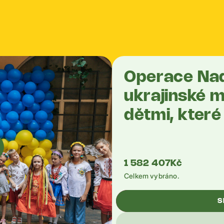
Operace Nad
ukrajinské 
dětmi, které 
1 582 407
Kč
Celkem vybráno.
S