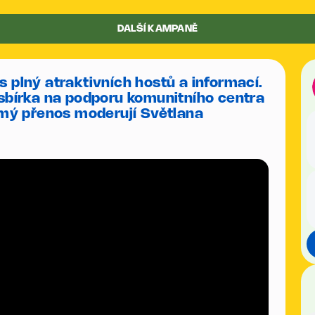
DALŠÍ KAMPANĚ
s plný atraktivních hostů a informací.
 sbírka na podporu komunitního centra
římý přenos moderují Světlana