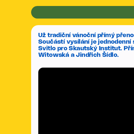
Už tradiční vánoční přímý přeno
Součástí vysílání je jednodenní
Svitlo pro Skautský Institut. P
Witowská a Jindřich Šídlo.