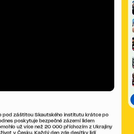
lo pod záštitou Skautského institutu krátce po
dodnes poskytuje bezpečné zázemí lidem
omohlo už více než 20 000 příchozím z Ukrajiny
 život v Česku. Každý den zde desítky lidí