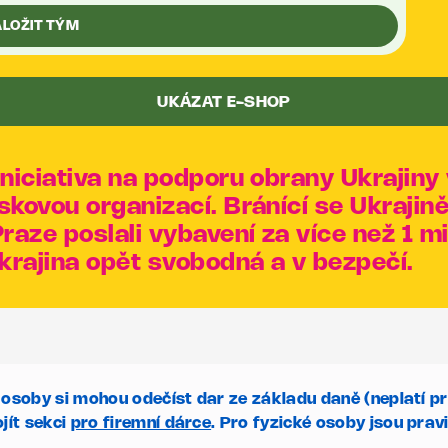
ALOŽIT TÝM
UKÁZAT E-SHOP
 iniciativa na podporu obrany Ukrajin
iskovou organizací. Bránící se Ukrajin
raze poslali vybavení za více než 1 m
rajina opět svobodná a v bezpečí.
 osoby si mohou odečíst dar ze základu daně (neplatí 
jít sekci
pro firemní dárce
. Pro fyzické osoby jsou pravi