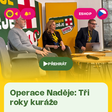
5
ESHOP
PŘEHRÁT
Operace Naděje: Tři
roky kuráže