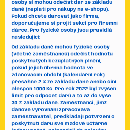
osoby si mohou odečíst dar ze základu
daně (neplatí pro nákupy na e-shopu).
Pokud chcete darovat jako firma,
doporučujeme si projít sekci
pro firemní
dárce
. Pro fyzické osoby jsou pravidlá
následující:
Od základu daně mohou fyzické osoby
(včetně zaměstnanců) odečíst hodnotu
poskytnutých bezúplatných plnění,
pokud jejich úhrnná hodnota ve
zdaňovacím období (kalendářní rok)
přesáhne 2 % ze základu daně anebo činí
alespoň 1000 Kč.
Pro rok 2022 byl zvýšen
limit pro odpočet darů a to až do výše
30 % základu daně.
Zaměstnanci, jimž
daňové vyrovnání zpracovává
zaměstnavatel, předkládají potvrzení o
poskytnutí daru své mzdové účtárně