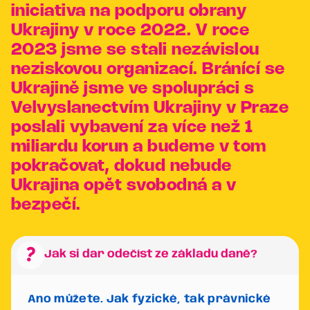
iniciativa na podporu obrany
Ukrajiny v roce 2022. V roce
2023 jsme se stali nezávislou
neziskovou organizací. Bránící se
Ukrajině jsme ve spolupráci s
Velvyslanectvím Ukrajiny v Praze
poslali vybavení za více než 1
miliardu korun a budeme v tom
pokračovat, dokud nebude
Ukrajina opět svobodná a v
bezpečí.
question_mark
Jak si dar odečíst ze základu daně?
Ano můžete. Jak fyzické, tak právnické