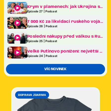
Krym v plamenech: jak Ukrajina sráží Putinův klenot na kolena
Epizode 27 | Podcast
7 000 Kč za likvidaci ruského vojáka. Revoluce v ukrajinské armádě je tady!
Epizode 26 | Podcast
Poslední nákupy před válkou s Ruskem. Co frčelo nejvíc na největším veletrhu zbraní v Evropě?
Epizode 25 | Podcast
Velké Putinovo ponížení: největší bizarnosti ekonomického fóra v Petrohradě
Epizode 24 | Podcast
VÍC NOVINEK
DOPRAVA ZDARMA