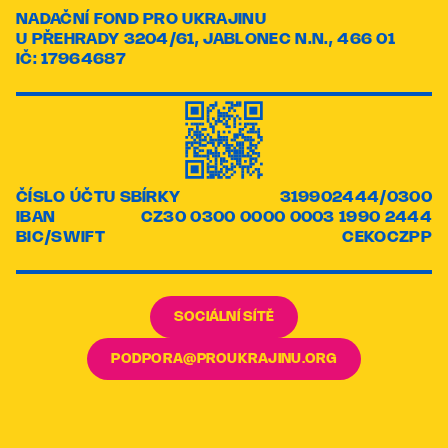
NADAČNÍ FOND PRO UKRAJINU
U PŘEHRADY 3204/61, JABLONEC N.N., 466 01
IČ: 17964687
ČÍSLO ÚČTU SBÍRKY
319902444/0300
IBAN
CZ30 0300 0000 0003 1990 2444
BIC/SWIFT
CEKOCZPP
SOCIÁLNÍ SÍTĚ
PODPORA@PROUKRAJINU.ORG