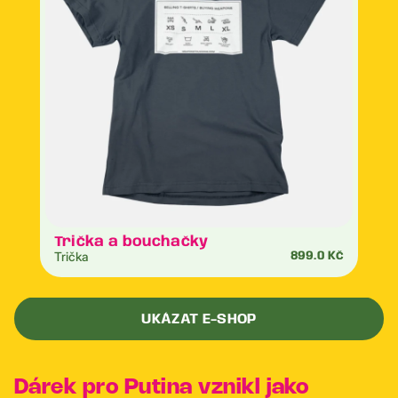
Trička a bouchačky
Trička
899.0 Kč
UKÁZAT E-SHOP
Dárek pro Putina vznikl jako