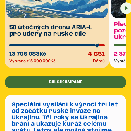
Plech
50 útočných dronů ARIA-L
poze
pro údery na ruské cíle
Ukra
4 651
13 796 983
Kč
2 378
Vybráno z
15 000 000
Kč
Dárců
Vybráno 
DALŠÍ KAMPANĚ
Speciální vysílání k výročí tří let
od začátku ruské invaze na
Ukrajinu. Tři roky se Ukrajina
brání a ukazuje kuráž celému
světu. Letos ale možná stojíme