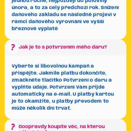
jednou ročně, nejpozději do poloviny
února, a to za celý předchozí rok. Snížení
daňového základu se následně projeví v
rámci daňového vyrovnání ve vyšší
březnové výplatě
question_mark
Jak je to s potvrzením mého daru?
Vyberte si libovolnou kampaň a
přispějte. Jakmile platbu dokončíte,
zmáčkněte tlačítko
Potvrzení o daru
a
vyplňte údaje. Potvrzení Vám přijde
automaticky na e-mail. U platby kartou
je to okamžité, u platby převodem to
může několik dní trvat.
question_mark
Doopravdy koupíte věc, na kterou