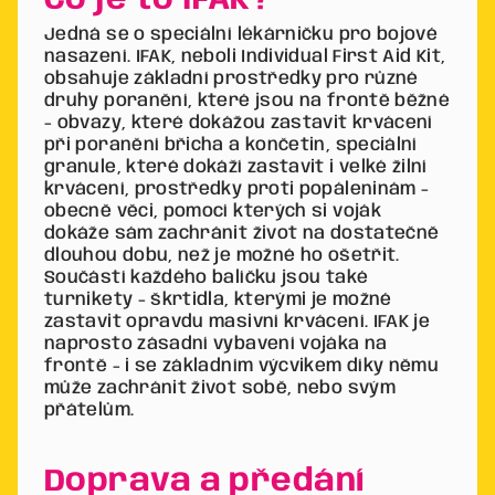
Co je to IFAK?
Jedná se o speciální lékárničku pro bojové
nasazení. IFAK, neboli Individual First Aid Kit,
obsahuje základní prostředky pro různé
druhy poranění, které jsou na frontě běžné
- obvazy, které dokážou zastavit krvácení
při poranění břicha a končetin, speciální
granule, které dokáží zastavit i velké žilní
krvácení, prostředky proti popáleninám -
obecně věci, pomocí kterých si voják
dokáže sám zachránit život na dostatečně
dlouhou dobu, než je možné ho ošetřit.
Součástí každého balíčku jsou také
turnikety - škrtidla, kterými je možné
zastavit opravdu masivní krvácení. IFAK je
naprosto zásadní vybavení vojáka na
frontě - i se základním výcvikem díky němu
může zachránit život sobě, nebo svým
přátelům.
Doprava a předání