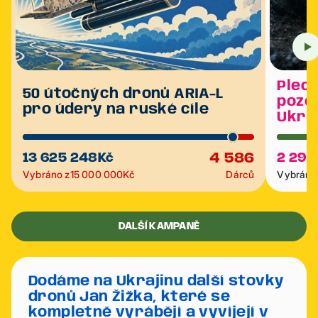
Plech
50 útočných dronů ARIA-L
poze
pro údery na ruské cíle
Ukra
4 586
13 625 248
Kč
2 291
Vybráno z
15 000 000
Kč
Dárců
Vybráno 
DALŠÍ KAMPANĚ
Dodáme na Ukrajinu další stovky
dronů Jan Žižka, které se
kompletně vyrábějí a vyvíjejí v