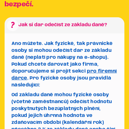
bezpečí.
question_mark
Jak si dar odečíst ze základu daně?
Ano můžete. Jak fyzické, tak právnické
osoby si mohou odečíst dar ze základu
daně (neplatí pro nákupy na e-shopu).
Pokud chcete darovat jako firma,
doporučujeme si projít sekci
pro firemní
dárce
. Pro fyzické osoby jsou pravidlá
následující:
Od základu daně mohou fyzické osoby
(včetně zaměstnanců) odečíst hodnotu
poskytnutých bezúplatných plnění,
pokud jejich úhrnná hodnota ve
zdaňovacím období (kalendářní rok)