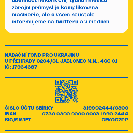
uběhnout několik dní, týdnů i měsíců -
zbrojní průmysl je komplikovaná
mašínérie, ale o všem neustále
informujeme na twitteru a v médiích.
NADAČNÍ FOND PRO UKRAJINU
U PŘEHRADY 3204/61, JABLONEC N.N., 466 01
IČ: 17964687
ČÍSLO ÚČTU SBÍRKY
319902444/0300
IBAN
CZ30 0300 0000 0003 1990 2444
BIC/SWIFT
CEKOCZPP