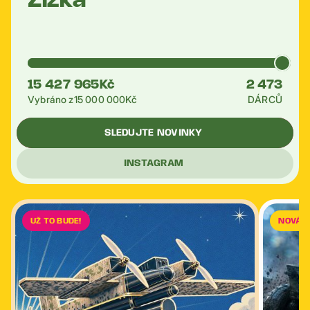
Žižka
15 427 965
Kč
2 473
Vybráno z
15 000 000
Kč
DÁRCŮ
SLEDUJTE NOVINKY
INSTAGRAM
UŽ TO BUDE!
NOVÁ 