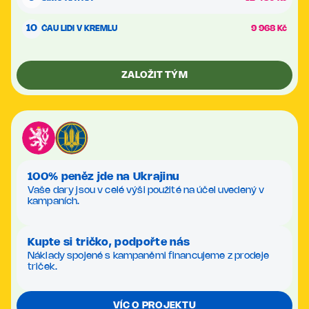
10
ČAU LIDI V KREMLU
9 968 Kč
ZALOŽIT TÝM
100% peněz jde na Ukrajinu
Vaše dary jsou v celé výši použité na účel uvedený v
kampaních.
Kupte si tričko, podpořte nás
Náklady spojené s kampaněmi financujeme z prodeje
triček.
VÍC O PROJEKTU