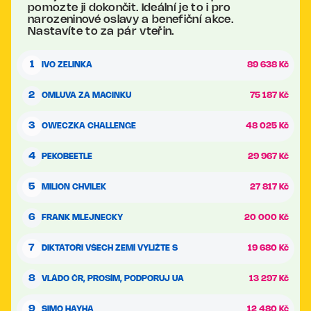
pomozte ji dokončit. Ideální je to i pro
narozeninové oslavy a benefiční akce.
Nastavíte to za pár vteřin.
1
IVO ZELINKA
89 638 Kč
2
OMLUVA ZA MACINKU
75 187 Kč
3
OWECZKA CHALLENGE
48 025 Kč
4
PEKOBEETLE
29 967 Kč
5
MILION CHVILEK
27 817 Kč
6
FRANK MLEJNECKY
20 000 Kč
7
DIKTÁTOŘI VŠECH ZEMÍ VYLIŽTE S
19 680 Kč
8
VLÁDO ČR, PROSÍM, PODPORUJ UA
13 297 Kč
9
SIMO HAYHA
12 480 Kč