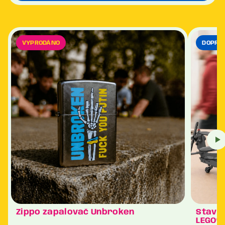
VYPRODÁNO
DOPRA
Zippo zapalovač Unbroken
Staveb
LEGO®