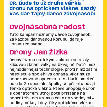
ČR. Bude to už druhá várka
dronů na optickém vlákně. Každý
váš dar tajný dárce zdvojnásobí.
Dvojnásobná radost
Tuto kampaň neznámý dárce zdvojnásobí.
Za každou darovanou korunu, daruje
korunu ze svého.
Drony Jan Žižka
Drony řízené optickým vláknem se staly
klíčovou zbraní války na Ukrajině. Patří mezi
nejmodernější technologie, proti nimž zatím
neexistuje spolehlivá obrana. Pilot může
nepozorovaně operovat desítky kilometrů
od cíle. Ze speciální špulky se při letu odvíjí
tenké optické vlákno, které propojuje dron
s operátorem. Stroj poté přistane na
nepřátelském území a čeká na vhodný cíl —
hodiny, někdy i dny. Díky optickému vláknu