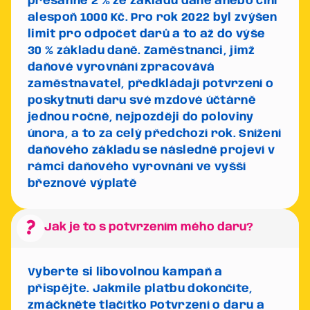
přesáhne 2 % ze základu daně anebo činí
alespoň 1000 Kč.
Pro rok 2022 byl zvýšen
limit pro odpočet darů a to až do výše
30 % základu daně.
Zaměstnanci, jimž
daňové vyrovnání zpracovává
zaměstnavatel, předkládají potvrzení o
poskytnutí daru své mzdové účtárně
jednou ročně, nejpozději do poloviny
února, a to za celý předchozí rok. Snížení
daňového základu se následně projeví v
rámci daňového vyrovnání ve vyšší
březnové výplatě
question_mark
Jak je to s potvrzením mého daru?
Vyberte si libovolnou kampaň a
přispějte. Jakmile platbu dokončíte,
zmáčkněte tlačítko
Potvrzení o daru
a