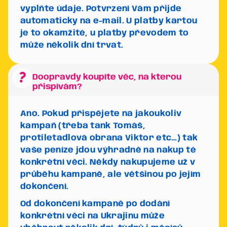
vyplňte údaje. Potvrzení Vám přijde
automaticky na e-mail. U platby kartou
je to okamžité, u platby převodem to
může několik dní trvat.
question_mark
Doopravdy koupíte věc, na kterou
přispívám?
Ano. Pokud přispějete na jakoukoliv
kampaň (třeba tank Tomáš,
protiletadlová obrana Viktor etc…) tak
vaše peníze jdou výhradně na nakup té
konkrétní věci. Někdy nakupujeme už v
průběhu kampaně, ale většinou po jejím
dokončení.
Od dokončení kampaně po dodání
konkrétní věci na Ukrajinu může