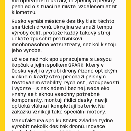
má operátor neustálý, bezpečný a přesný
přehled o situaci na místě, vzdáleném až 50
kilometrů.
Rusko vyrábí měsíčně desítky tisíc těchto
smrtících dronů. Ukrajina se snaží tempu
výroby čelit, protože každý takový stroj
dokáže způsobit protivníkovi
mnohonásobně větší ztráty, než kolik stojí
jeho výroba.
Už více než rok spolupracujeme s Lesyou
Kopčuk a jejím spolkem SPARK, který v
Česku vyvíjí a vyrábí drony řízené optickým
vláknem. Každý stroj prochází přísným
testováním stability, rychlosti, stoupavosti
i výdrže — s nákladem i bez něj. Nedaleko
Prahy se tisknou všechny potřebné
komponenty, montují řídicí desky, navíjí
optická vlákna i kompletují baterie. Na
zakázku vznikají také speciální motory.
Manufaktura spolku SPARK zvládne týdně
vyrobit několik desítek dronů. Inovace i