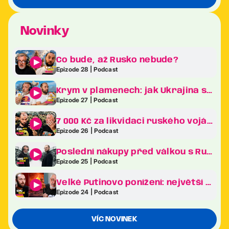
Novinky
Co bude, až Rusko nebude?
Epizode 28 | Podcast
Krym v plamenech: jak Ukrajina sráží Putinův klenot na kolena
Epizode 27 | Podcast
7 000 Kč za likvidaci ruského vojáka. Revoluce v ukrajinské armádě je tady!
Epizode 26 | Podcast
Poslední nákupy před válkou s Ruskem. Co frčelo nejvíc na největším veletrhu zbraní v Evropě?
Epizode 25 | Podcast
Velké Putinovo ponížení: největší bizarnosti ekonomického fóra v Petrohradě
Epizode 24 | Podcast
VÍC NOVINEK