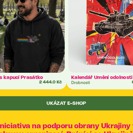
s kapucí Prasátko
Kalendář Umění odolnosti
Drobnosti
2 444.0 Kč
UKÁZAT E-SHOP
 iniciativa na podporu obrany Ukrajin