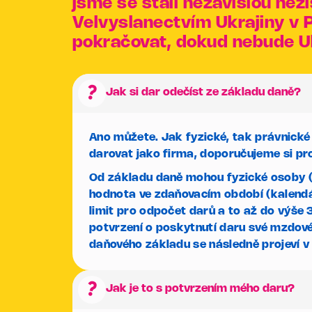
jsme se stali nezávislou nez
Velvyslanectvím Ukrajiny v P
pokračovat, dokud nebude Uk
question_mark
Jak si dar odečíst ze základu daně?
Ano můžete. Jak fyzické, tak právnické
darovat jako firma, doporučujeme si pro
Od základu daně mohou fyzické osoby (
hodnota ve zdaňovacím období (kalendá
limit pro odpočet darů a to až do výše
potvrzení o poskytnutí daru své mzdové 
daňového základu se následně projeví v
question_mark
Jak je to s potvrzením mého daru?