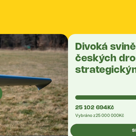
Divoká svině
českých dro
strategický
25 102 694
Kč
Vybráno z
25 000 000
Kč
S