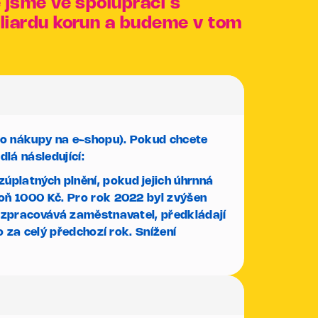
ě jsme ve spolupráci s
iliardu korun a budeme v tom
pro nákupy na e-shopu). Pokud chcete
dlá následující:
platných plnění, pokud jejich úhrnná
poň 1000 Kč.
Pro rok 2022 byl zvýšen
 zpracovává zaměstnavatel, předkládají
 za celý předchozí rok. Snížení