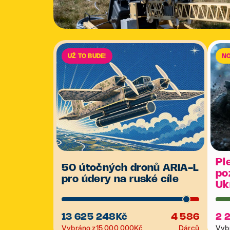
UŽ TO BUDE!
N
Pl
50 útočných dronů ARIA-L
po
pro údery na ruské cíle
Uk
13 625 248
Kč
4 586
2 
Vybráno z
15 000 000
Kč
Dárců
Vybr