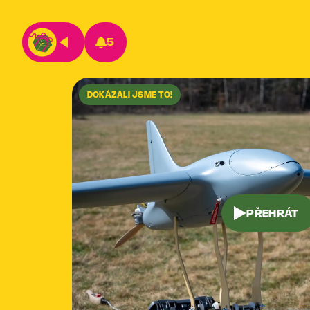
5
DOKÁZALI JSME TO!
PŘEHRÁT