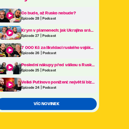
Co bude, až Rusko nebude?
Epizode 28 | Podcast
Krym v plamenech: jak Ukrajina sráží Putinův klenot na kolena
Epizode 27 | Podcast
7 000 Kč za likvidaci ruského vojáka. Revoluce v ukrajinské armádě je tady!
Epizode 26 | Podcast
Poslední nákupy před válkou s Ruskem. Co frčelo nejvíc na největším veletrhu zbraní v Evropě?
Epizode 25 | Podcast
Velké Putinovo ponížení: největší bizarnosti ekonomického fóra v Petrohradě
Epizode 24 | Podcast
VÍC NOVINEK