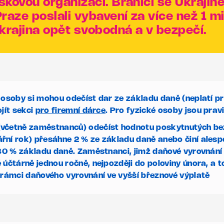
iskovou organizací. Bránící se Ukrajin
raze poslali vybavení za více než 1 m
rajina opět svobodná a v bezpečí.
 osoby si mohou odečíst dar ze základu daně (neplatí 
jít sekci
pro firemní dárce
. Pro fyzické osoby jsou pravi
včetně zaměstnanců) odečíst hodnotu poskytnutých bezú
řní rok) přesáhne 2 % ze základu daně anebo činí ales
 30 % základu daně.
Zaměstnanci, jimž daňové vyrovnání
účtárně jednou ročně, nejpozději do poloviny února, a to
 rámci daňového vyrovnání ve vyšší březnové výplatě