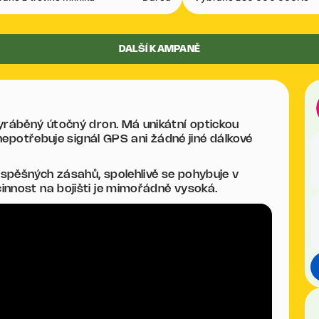
DALŠÍ KAMPANĚ
yráběný útočný dron. Má unikátní optickou
 nepotřebuje signál GPS ani žádné jiné dálkové
spěšných zásahů, spolehlivě se pohybuje v
innost na bojišti je mimořádně vysoká.