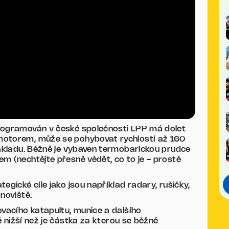
programován v české společnosti LPP má dolet
motorem, může se pohybovat rychlostí až 160
nákladu. Běžně je vybaven termobarickou prudce
m (nechtějte přesně vědět, co to je - prostě
egické cíle jako jsou například radary, rušičky,
noviště.
ovacího katapultu, munice a dalšího
ě
nižší než je částka za kterou se běžně