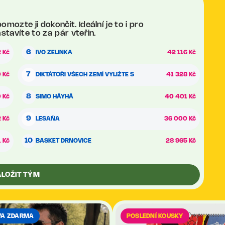
ozte ji dokončit. Ideální je to i pro
stavíte to za pár vteřin.
6
 Kč
IVO ZELINKA
42 116 Kč
7
 Kč
DIKTÁTOŘI VŠECH ZEMÍ VYLIŽTE S
41 328 Kč
8
 Kč
SIMO HÄYHÄ
40 401 Kč
9
 Kč
LESAŇA
36 000 Kč
10
 Kč
BASKET DRNOVICE
28 965 Kč
ALOŽIT TÝM
VA ZDARMA
POSLEDNÍ KOUSKY