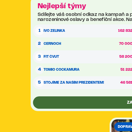
Nejlepší týmy
Sdílejte váš osobní odkaz na kampaň a pom
narozeninové oslavy a benefiční akce. Na
1
IVO ZELINKA
162 832
2
CERNOCH
70 000
3
FIT ČVUT
58 200
4
TOMIO COCKAMURA
51 222
5
STOJÍME ZA NAŠÍM PREZIDENTEM!
46 581
Z
DOPRA