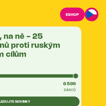
ESHOP
, na ně - 25
nů proti ruským
m cílům
6 599
DÁRCŮ
LEDUJTE NOVINKY