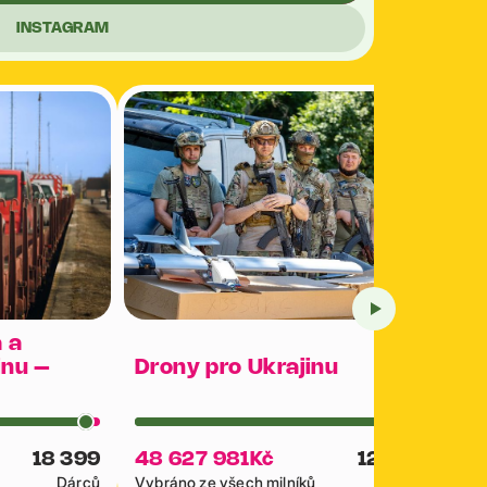
INSTAGRAM
 a
inu –
Drony pro Ukrajinu
18 399
48 627 981
Kč
12 046
Dárců
Vybráno ze všech milníků
Dárců