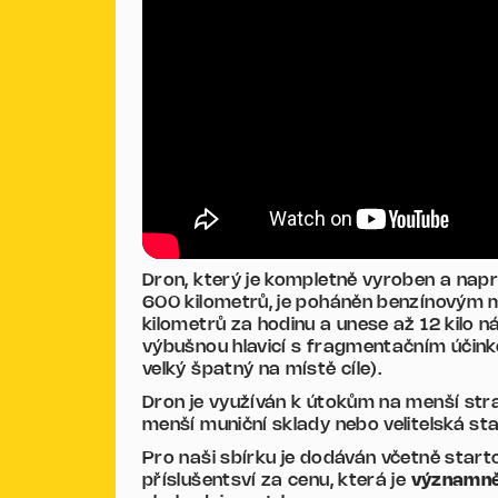
Dron, který je kompletně vyroben a na
600 kilometrů, je poháněn benzínovým 
kilometrů za hodinu a unese až 12 kilo 
výbušnou hlavicí s fragmentačním účinke
velký špatný na místě cíle).
Dron je využíván k útokům na menší strat
menší muniční sklady nebo velitelská sta
Pro naši sbírku je dodáván včetně start
příslušentsví za cenu, která je
významn