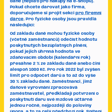
daně (neplatí pro nákupy na e-shopu).
Pokud chcete darovat jako firma,
doporučujeme si projít sekci
pro firemní
dárce
. Pro fyzické osoby jsou pravidlá
následující:
Od základu daně mohou fyzické osoby
(včetně zaměstnanců) odečíst hodnotu
poskytnutých bezúplatných plnění,
pokud jejich úhrnná hodnota ve
zdaňovacím období (kalendářní rok)
přesáhne 2 % ze základu daně anebo činí
alespoň 1000 Kč.
Pro rok 2022 byl zvýšen
limit pro odpočet darů a to až do výše
30 % základu daně.
Zaměstnanci, jimž
daňové vyrovnání zpracovává
zaměstnavatel, předkládají potvrzení o
poskytnutí daru své mzdové účtárně
jednou ročně, nejpozději do poloviny
února, a to za celý předchozí rok. Snížení