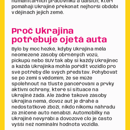
humanitárních pracovníků a dalších, kteří
pomáhají Ukrajině překonat nejhorší období
v dějinách jejich země.
Proč Ukrajina
potřebuje ojetá auta
Bylo by moc hezké, kdyby Ukrajina měla
neomezené zásoby obrněných vozů,
pickupů nebo SUV tak aby si každý Ukrajinec
a každá Ukrajinka mohla pořídit vozidlo pro
své potřeby dle svých představ. Pohybovat
se po zemi s vědomím, že se může
spolehnout na tlusté pancéřování a prvky
aktivní ochrany, které si situace na
Ukrajině žádá. Ale žádné takové zásoby
Ukrajina nemá, dovoz aut je drahé a
nedostatkové zboží, nikdo nikomu náhradu
za zničené auto nenabízí. Automobilky na
Ukrajině nevyrábí a dovozové clo je často
vyšší než nominální hodnota vozidla.