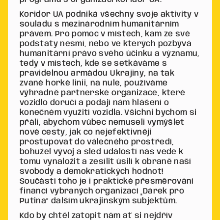
Koridor UA podniká všechny svoje aktivity v
souladu s mezinárodním humanitárním
právem. Pro pomoc v místech, kam ze své
podstaty nesmí, nebo ve kterých pozbývá
humanitární právo svého účinku a významu,
tedy v místech, kde se setkáváme s
pravidelnou armádou Ukrajiny, na tak
zvané horké linii, na nule, používáme
výhradně partnerské organizace, které
vozidlo doručí a podají nám hlášení o
konečném využití vozidla. Všichni bychom si
přáli, abychom vůbec nemuseli vymýšlet
nové cesty, jak co nejefektivněji
prostupovat do válečného prostředí,
bohužel vývoj a sled událostí nás vede k
tomu vynaložit a zesílit úsilí k obraně naší
svobody a demokratických hodnot!
Součástí toho je i praktické přesměrování
financí vybraných organizací „Dárek pro
Putina“ dalším ukrajinským subjektům.
Kdo by chtěl zatopit nám ať si nejdřív