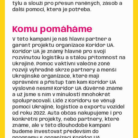
týlu a slouží pro přesun raněných, zásob a
další pomoci, která je potřeba.
Komu pomáháme
V této kampani je náš hlavní partner a
garant projektu organizace Koridor UA.
Koridor UA je známý hlavně pro svoji
rozvinutou logistiku a stálou přítomnost na
Ukrajině. Pomoc v aktivní válečné zóně
rozvíjí výhradně skrze partnery a menší
Ukrajinské organizace, které mají
oprávnění a přístup tam kam Koridor UA
výslovně nesmí! Koridor UA důvěrně známe
a už jsme s ním v minulosti mnohokrát
spolupracovali. Lidé z Koridoru se věnují
pomoci Ukrajině, logistice a exportu vozidel
od roku 2022. Auta občas nakupujeme i pro
konkrétní projekty, nebo partnery, které
známe, ale v této dlouhodobé kampani
budeme investovat především do
programu s organizací Koridor UA.