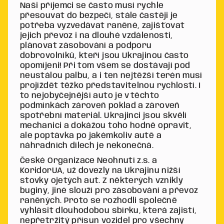
Naši příjemci se často musí rychle
přesouvat do bezpečí, stále častěji je
potřeba vyzvedávat raněné, zajišťovat
jejich převoz i na dlouhé vzdálenosti,
plánovat zásobování a podporu
dobrovolníků, kteří jsou Ukrajinou často
opomíjeni! Při tom všem se dostávají pod
neustálou palbu, a i ten nejtěžší terén musí
projíždět těžko představitelnou rychlostí. I
to nejobyčejnější auto je v těchto
podmínkách zároveň poklad a zároveň
spotřební materiál. Ukrajinci jsou skvělí
mechanici a dokážou toho hodně opravit,
ale poptávka po jakémkoliv autě a
náhradních dílech je nekonečná.
České Organizace Neohnutí z.s. a
KoridorUA, už dovezly na Ukrajinu nižší
stovky ojetých aut. Z některých vznikly
buginy, jiné slouží pro zásobování a převoz
raněných. Proto se rozhodli společně
vyhlásit dlouhodobou sbírku, která zajistí,
nepřetržitý přísun vozidel pro všechny