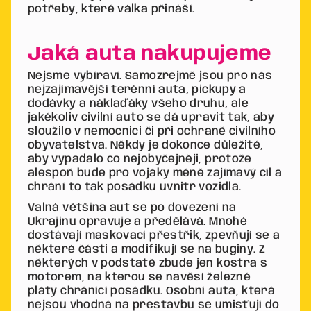
potřeby, které válka přináší.
Jaká auta nakupujeme
Nejsme vybíraví. Samozřejmě jsou pro nás
nejzajímavější terénní auta, pickupy a
dodávky a náklaďáky všeho druhu, ale
jakékoliv civilní auto se dá upravit tak, aby
sloužilo v nemocnici či při ochraně civilního
obyvatelstva. Někdy je dokonce důležité,
aby vypadalo co nejobyčejněji, protože
alespoň bude pro vojáky méně zajímavý cíl a
chrání to tak posádku uvnitř vozidla.
Valná většina aut se po dovezení na
Ukrajinu opravuje a předělává. Mnohé
dostávají maskovací přestřik, zpevňují se a
některé části a modifikují se na buginy. Z
některých v podstatě zbude jen kostra s
motorem, na kterou se navěsí železné
pláty chránící posádku. Osobní auta, která
nejsou vhodná na přestavbu se umisťují do