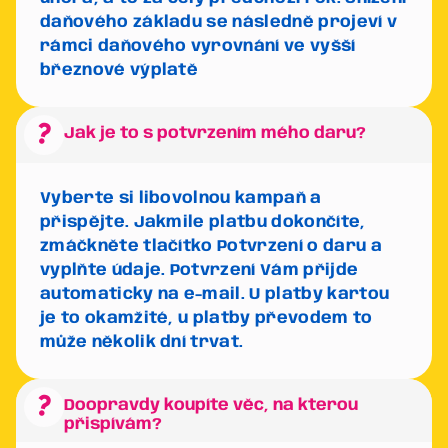
daňového základu se následně projeví v
rámci daňového vyrovnání ve vyšší
březnové výplatě
question_mark
Jak je to s potvrzením mého daru?
Vyberte si libovolnou kampaň a
přispějte. Jakmile platbu dokončíte,
zmáčkněte tlačítko
Potvrzení o daru
a
vyplňte údaje. Potvrzení Vám přijde
automaticky na e-mail. U platby kartou
je to okamžité, u platby převodem to
může několik dní trvat.
question_mark
Doopravdy koupíte věc, na kterou
přispívám?