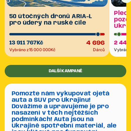
Plech
50 útočných dronů ARIA-L
poze
pro údery na ruské cíle
Ukra
4 696
13 911 767
Kč
2 440
Vybráno z
15 000 000
Kč
Dárců
Vybráno 
DALŠÍ KAMPANĚ
Pomozte nám vykupovat ojetá
auta a SUV pro Ukrajinu!
Dovážíme a upravujeme je pro
nasazení v těch nejtěžších
podmínkách! Auta jsou na
Ukrajině spotřební materiál, ale