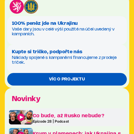
100% peněz jde na Ukrajinu
Vaše dary jsou v celé výši použité na účel uvedený v
kampaních.
Kupte si tričko, podpořte nás
Náklady spojené s kampaněmi financujeme z prodeje
triček.
VÍC O PROJEKTU
Novinky
Co bude, až Rusko nebude?
Epizode 28 | Podcast
Krym v plamenech: jak Ukrajina sráží Putinův klenot na kolena