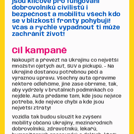
jsou klíčové pro fungování
dobrovolníků civilistů i
bezpečnost a mobilitu všech kdo
se v blízkosti fronty pohybují!
Včas a rychle vypadnout ti může
zachránit život!
Cíl kampaně
Nakoupit a převézt na Ukrajinu co největší
množství ojetých aut, SUV a pickupů. - Na
Ukrajině dostanou potřebnou péči a
výraznou úpravu. Všechny auta opravíme
některé odlehčíme, jiné zase obrníme, tak,
aby vydržely v brutálních podmínkách co
nejdéle. Auta předáme tam, kde jsou nejvíce
potřeba, kde nejvíce chybí a kde jsou
největší ztráty!
Vozidla tak budou sloužit ke zvýšení
mobility občanů Ukrajiny, mezinárodních
dobrovolníků, zdravotníků, lékařů,