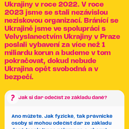
Ukrajiny v roce 2022. V roce
2023 jsme se stali nezávislou
neziskovou organizací. Bránící se
Ukrajině jsme ve spolupráci s
Velvyslanectvím Ukrajiny v Praze
poslali vybavení za více než 1
miliardu korun a budeme v tom
pokračovat, dokud nebude
Ukrajina opět svobodná a v
bezpečí.
question_mark
Jak si dar odečíst ze základu daně?
Ano můžete. Jak fyzické, tak právnické
osoby si mohou odečíst dar ze základu