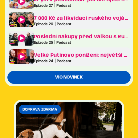
Epizode 27 | Podcast
7 000 Kč za likvidaci ruského vojáka. Revoluce v ukrajinské armádě je tady!
Epizode 26 | Podcast
Poslední nákupy před válkou s Ruskem. Co frčelo nejvíc na největším veletrhu zbraní v Evropě?
Epizode 25 | Podcast
Velké Putinovo ponížení: největší bizarnosti ekonomického fóra v Petrohradě
Epizode 24 | Podcast
VÍC NOVINEK
DOPRAVA ZDARMA