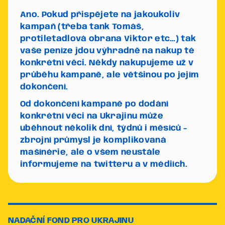
Ano. Pokud přispějete na jakoukoliv
kampaň (třeba tank Tomáš,
protiletadlová obrana Viktor etc…) tak
vaše peníze jdou výhradně na nakup té
konkrétní věci. Někdy nakupujeme už v
průběhu kampaně, ale většinou po jejím
dokončení.
Od dokončení kampaně po dodání
konkrétní věci na Ukrajinu může
uběhnout několik dní, týdnů i měsíců -
zbrojní průmysl je komplikovaná
mašínérie, ale o všem neustále
informujeme na twitteru a v médiích.
NADAČNÍ FOND PRO UKRAJINU